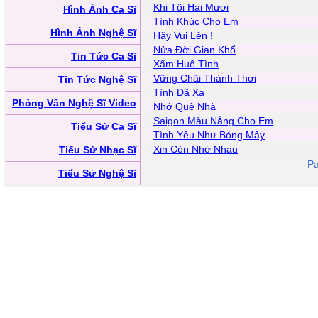
Khi Tôi Hai Mươi
Hình Ảnh Ca Sĩ
Tình Khúc Cho Em
Hình Ảnh Nghệ Sĩ
Hãy Vui Lên !
Nửa Đời Gian Khổ
Tin Tức Ca Sĩ
Xẩm Huê Tình
Vững Chãi Thảnh Thơi
Tin Tức Nghệ Sĩ
Tình Đã Xa
Phỏng Vấn Nghệ Sĩ Video
Nhớ Quê Nhà
Saigon Màu Nắng Cho Em
Tiểu Sử Ca Sĩ
Tình Yêu Như Bóng Mây
Xin Còn Nhớ Nhau
Tiểu Sử Nhạc Sĩ
Pa
Tiểu Sử Nghệ Sĩ