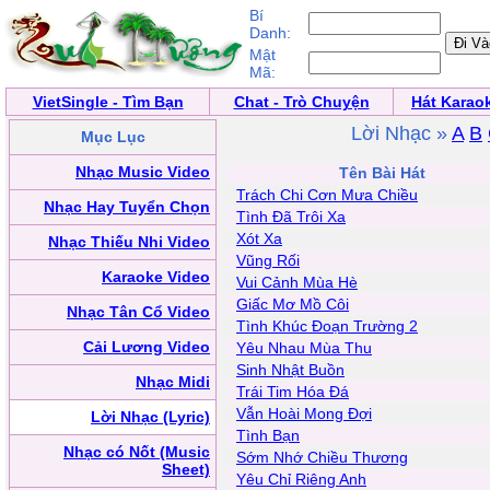
Bí
Danh:
Mật
Mã:
VietSingle - Tìm Bạn
Chat - Trò Chuyện
Hát Karao
Lời Nhạc »
A
B
Mục Lục
Nhạc Music Video
Tên Bài Hát
Trách Chi Cơn Mưa Chiều
Nhạc Hay Tuyển Chọn
Tình Đã Trôi Xa
Xót Xa
Nhạc Thiếu Nhi Video
Vũng Rối
Karaoke Video
Vui Cảnh Mùa Hè
Giấc Mơ Mồ Côi
Nhạc Tân Cổ Video
Tình Khúc Đoạn Trường 2
Cải Lương Video
Yêu Nhau Mùa Thu
Sinh Nhật Buồn
Nhạc Midi
Trái Tim Hóa Đá
Vẫn Hoài Mong Đợi
Lời Nhạc (Lyric)
Tình Bạn
Nhạc có Nốt (Music
Sớm Nhớ Chiều Thương
Sheet)
Yêu Chỉ Riêng Anh