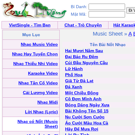
Bí Danh:
Mật Mã:
VietSingle - Tìm Bạn
Chat - Trò Chuyện
Hát Karao
Music Sheet »
A
Mục Lục
Nhạc Music Video
Tên Bài Nốt Nhạc
Hai Mươi Năm Sau
Nhạc Hay Tuyển Chọn
Đại Bác Ru Đêm
Cúi Đầu Nguyện Cầu
Nhạc Thiếu Nhi Video
Lữ Hành
Karaoke Video
Phố Hoa
Giã Từ Đà Lạt
Nhạc Tân Cổ Video
Đá Xanh
Cải Lương Video
Một Chiều Đông
Cô Đơn Mình Anh
Nhạc Midi
Bóng Dáng Ngày Xưa
Bài Không Tên Số 15
Lời Nhạc (Lyric)
Nụ Cười Sơn Cước
Nhạc có Nốt (Music
Áo Cưới Màu Hoa Cà
Sheet)
Hãy Để Mưa Rơi