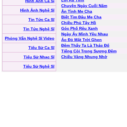
Lời Ru Tình
Hình Ảnh Ca Sĩ
Chuyện Ngày Cuối Năm
Hình Ảnh Nghệ Sĩ
Ân Tình Mẹ Cha
Biết Tìm Đâu Mẹ Cha
Tin Tức Ca Sĩ
Chiều Phủ Tây Hồ
Góc Phố Rêu Xanh
Tin Tức Nghệ Sĩ
Ngày Ấy Mình Yêu Nhau
Phỏng Vấn Nghệ Sĩ Video
Áo Đỏ Mặt Trời Ghen
Đêm Thấy Ta Là Thác Đổ
Tiểu Sử Ca Sĩ
Tiếng Còi Trong Sương Đêm
Chiều Vàng Nhung Nhớ
Tiểu Sử Nhạc Sĩ
Tiểu Sử Nghệ Sĩ