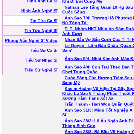
Hình Ảnh Ca Sĩ
Khi Đi Bơi Cùng Mẹ
Nathan Lee Tăng Giảm 10 Kg Sau
Hình Ảnh Nghệ Sĩ
Cuộc Sống
Ảnh Sao 7/4: Trương Hồ Phương
Tin Tức Ca Sĩ
Nữ Tổng Tài
Ti Ti Nhóm HKT Nhìn Vợ Đắm Đuố
Tin Tức Nghệ Sĩ
Ảnh Cưới
Nhan Sắc Vợ Sắp Cưới Của Ti Ti
Phỏng Vấn Nghệ Sĩ Video
Lệ Quyên - Lâm Bảo Châu 'Quấn 
Tiểu Sử Ca Sĩ
Sam'
Ảnh Sao 5/4: Nhật Kim Anh Mặc 
Tiểu Sử Nhạc Sĩ
Ảnh Sao 4/4: Con Trai Theo Đan 
Tiểu Sử Nghệ Sĩ
Chơi Trung Quốc
Cuộc Sống Của Hương Tràm Sau 
Sang Mỹ
Kasim Hoàng Vũ Hiện Tại Gầy Sọ
Khác Lạ Sau 8 Tháng Phẫu Thuật
Xương Hàm, Fans Xót Xa
Trấn Thành - Hari Won Quấn Quý
Ảnh Sao 31/3: Midu Tốt Nghiệp Á
Sĩ
Ảnh Sao 28/3: Lê Âu Ngân Anh Đi
Tháng Sinh Con
Ảnh Sao 26/3: Bà Bầu Võ Hoàng 