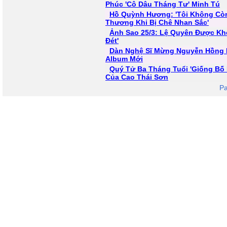
Phúc 'Cô Dâu Tháng Tư' Minh Tú
Hồ Quỳnh Hương: 'Tôi Không Cò
Thương Khi Bị Chê Nhan Sắc'
Ảnh Sao 25/3: Lệ Quyên Được Kh
Đét'
Dàn Nghệ Sĩ Mừng Nguyễn Hồng
Album Mới
Quý Tử Ba Tháng Tuổi 'Giống Bố
Của Cao Thái Sơn
Pa