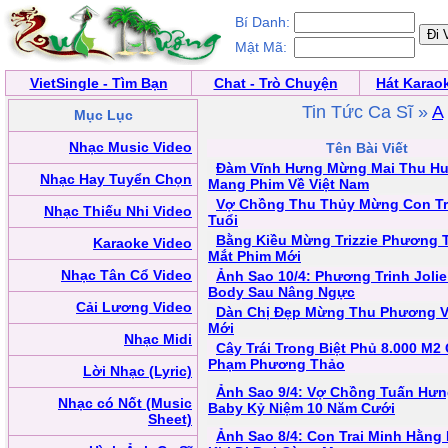
Bí Danh:
Mật Mã:
VietSingle - Tìm Bạn
Chat - Trò Chuyện
Hát Karao
Tin Tức Ca Sĩ »
A
Mục Lục
Nhạc Music Video
Tên Bài Viết
Đàm Vĩnh Hưng Mừng Mai Thu Hu
Nhạc Hay Tuyển Chọn
Mang Phim Về Việt Nam
Vợ Chồng Thu Thủy Mừng Con Tra
Nhạc Thiếu Nhi Video
Tuổi
Bằng Kiều Mừng Trizzie Phương T
Karaoke Video
Mắt Phim Mới
Nhạc Tân Cổ Video
Ảnh Sao 10/4: Phương Trinh Joli
Body Sau Nâng Ngực
Cải Lương Video
Dàn Chị Đẹp Mừng Thu Phương V
Mới
Nhạc Midi
Cây Trái Trong Biệt Phủ 8.000 M
Phạm Phương Thảo
Lời Nhạc (Lyric)
Ảnh Sao 9/4: Vợ Chồng Tuấn Hưn
Nhạc có Nốt (Music
Baby Kỷ Niệm 10 Năm Cưới
Sheet)
Ảnh Sao 8/4: Con Trai Minh Hằng