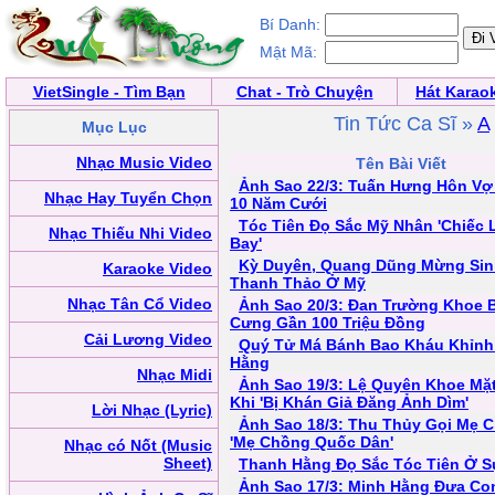
Bí Danh:
Mật Mã:
VietSingle - Tìm Bạn
Chat - Trò Chuyện
Hát Karao
Tin Tức Ca Sĩ »
A
Mục Lục
Nhạc Music Video
Tên Bài Viết
Ảnh Sao 22/3: Tuấn Hưng Hôn Vợ
Nhạc Hay Tuyển Chọn
10 Năm Cưới
Tóc Tiên Đọ Sắc Mỹ Nhân 'Chiếc 
Nhạc Thiếu Nhi Video
Bay'
Kỳ Duyên, Quang Dũng Mừng Sin
Karaoke Video
Thanh Thảo Ở Mỹ
Nhạc Tân Cổ Video
Ảnh Sao 20/3: Đan Trường Khoe 
Cưng Gần 100 Triệu Đồng
Cải Lương Video
Quý Tử Má Bánh Bao Kháu Khỉnh
Hằng
Nhạc Midi
Ảnh Sao 19/3: Lệ Quyên Khoe Mặ
Khi 'Bị Khán Giả Đăng Ảnh Dìm'
Lời Nhạc (Lyric)
Ảnh Sao 18/3: Thu Thủy Gọi Mẹ 
'Mẹ Chồng Quốc Dân'
Nhạc có Nốt (Music
Sheet)
Thanh Hằng Đọ Sắc Tóc Tiên Ở S
Ảnh Sao 17/3: Minh Hằng Đưa Con