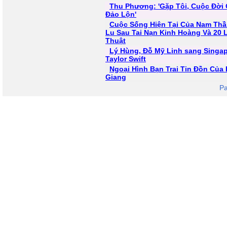
Thu Phương: 'Gặp Tôi, Cuộc Đời 
Đảo Lộn'
Cuộc Sống Hiện Tại Của Nam Thầ
Lu Sau Tai Nạn Kinh Hoàng Và 20 
Thuật
Lý Hùng, Đỗ Mỹ Linh sang Singa
Taylor Swift
Ngoại Hình Bạn Trai Tin Đồn Củ
Giang
Pa