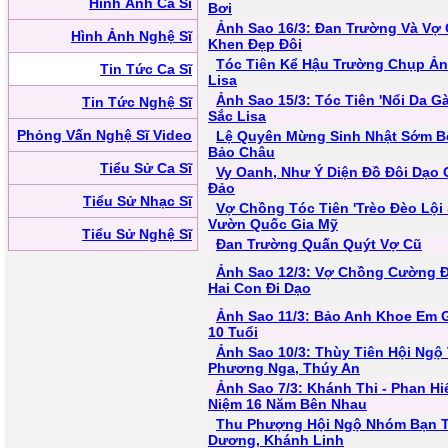
Hình Ảnh Ca Sĩ
Bơi
Ảnh Sao 16/3: Đan Trường Và Vợ
Hình Ảnh Nghệ Sĩ
Khen Đẹp Đôi
Tóc Tiên Kể Hậu Trường Chụp Ả
Tin Tức Ca Sĩ
Lisa
Ảnh Sao 15/3: Tóc Tiên 'Nổi Da Gà
Tin Tức Nghệ Sĩ
Sắc Lisa
Phỏng Vấn Nghệ Sĩ Video
Lệ Quyên Mừng Sinh Nhật Sớm B
Bảo Châu
Tiểu Sử Ca Sĩ
Vy Oanh, Như Ý Diện Đồ Đôi Dạo
Đảo
Tiểu Sử Nhạc Sĩ
Vợ Chồng Tóc Tiên 'Trèo Đèo Lội 
Vườn Quốc Gia Mỹ
Tiểu Sử Nghệ Sĩ
Đan Trường Quấn Quýt Vợ Cũ
Ảnh Sao 12/3: Vợ Chồng Cường 
Hai Con Đi Dạo
Ảnh Sao 11/3: Bảo Anh Khoe Em 
10 Tuổi
Ảnh Sao 10/3: Thùy Tiên Hội Ngộ 
Phương Nga, Thúy An
Ảnh Sao 7/3: Khánh Thi - Phan Hi
Niệm 16 Năm Bên Nhau
Thu Phượng Hội Ngộ Nhóm Bạn 
Dương, Khánh Linh