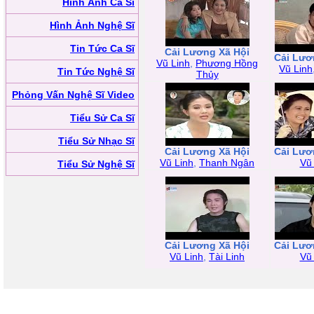
Hình Ảnh Ca Sĩ
Hình Ảnh Nghệ Sĩ
Tin Tức Ca Sĩ
Cải Lương Xã Hội
Cải Lươ
Vũ Linh
,
Phương Hồng
Vũ Linh
Tin Tức Nghệ Sĩ
Thủy
Phỏng Vấn Nghệ Sĩ Video
Tiểu Sử Ca Sĩ
Tiểu Sử Nhạc Sĩ
Cải Lương Xã Hội
Cải Lươ
Vũ Linh
,
Thanh Ngân
Vũ
Tiểu Sử Nghệ Sĩ
Cải Lương Xã Hội
Cải Lươ
Vũ Linh
,
Tài Linh
Vũ