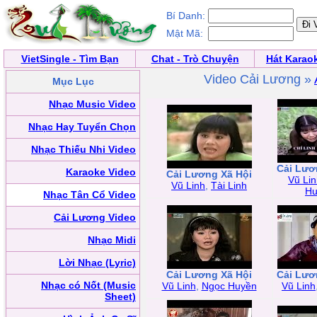
Bí Danh:
Mật Mã:
VietSingle - Tìm Bạn
Chat - Trò Chuyện
Hát Karao
Video Cải Lương »
Mục Lục
Nhạc Music Video
Nhạc Hay Tuyển Chọn
Nhạc Thiếu Nhi Video
Cải Lươ
Karaoke Video
Cải Lương Xã Hội
Vũ Li
Vũ Linh
,
Tài Linh
Hu
Nhạc Tân Cổ Video
Cải Lương Video
Nhạc Midi
Lời Nhạc (Lyric)
Cải Lương Xã Hội
Cải Lươ
Nhạc có Nốt (Music
Vũ Linh
,
Ngọc Huyền
Vũ Linh
Sheet)