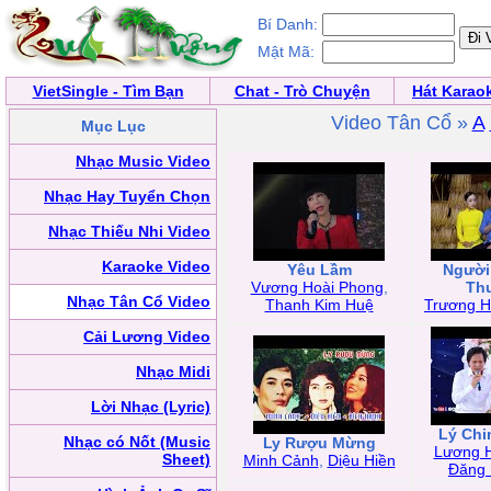
Bí Danh:
Mật Mã:
VietSingle - Tìm Bạn
Chat - Trò Chuyện
Hát Karao
Video Tân Cổ »
A
Mục Lục
Nhạc Music Video
Nhạc Hay Tuyển Chọn
Nhạc Thiếu Nhi Video
Karaoke Video
Yêu Lầm
Người
Vương Hoài Phong
,
Th
Nhạc Tân Cổ Video
Thanh Kim Huệ
Trương 
Cải Lương Video
Nhạc Midi
Lời Nhạc (Lyric)
Lý Ch
Nhạc có Nốt (Music
Ly Rượu Mừng
Lương 
Sheet)
Minh Cảnh
,
Diệu Hiền
Đăng