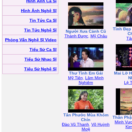
Hình Ảnh Ca Sĩ
Hình Ảnh Nghệ Sĩ
Tin Tức Ca Sĩ
Tình Đẹ
Tin Tức Nghệ Sĩ
Người Xưa Cảnh Cũ
C
Thành Được
,
Mỹ Châu
Tâ
Phỏng Vấn Nghệ Sĩ Video
Tiểu Sử Ca Sĩ
Tiểu Sử Nhạc Sĩ
Tiểu Sử Nghệ Sĩ
Thư Tình Em Gái
Mai Lỡ H
Mỹ Tiên
,
Lâm Minh
N
Nghiêm
Lệ 
Tân Phước Mùa Khóm
Thân Phậ
Chín
Minh Vư
Đào Vũ Thanh
,
Võ Huỳnh
Ki
Mơệ