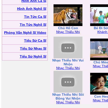
Hình Ảnh Ca Sĩ
Hình Ảnh Nghệ Sĩ
Tin Tức Ca Sĩ
Tin Tức Nghệ Sĩ
Chú Hổ Con
Bé Đi S
Nhạc Thiếu Nhi
Khánh
Phỏng Vấn Nghệ Sĩ Video
Tiểu Sử Ca Sĩ
Tiểu Sử Nhạc Sĩ
Tiểu Sử Nghệ Sĩ
Nhạc Thiếu Nhi Vui
Chú Mèo
Nhộn
Nhạc Thiế
Nhạc Thiếu Nhi
Nhạc Thiếu Nhi Sôi
Con Heo
Động Vui Nhộn
Nhạc Thiế
Nhạc Thiếu Nhi