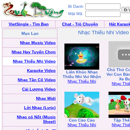
Bí Danh:
Mật Mã:
VietSingle - Tìm Bạn
Chat - Trò Chuyện
Hát Karao
Nhạc Thiếu Nhi Video
Mục Lục
Nhạc Music Video
Nhạc Hay Tuyển Chọn
Nhạc Thiếu Nhi Video
Chú Thỏ Co
Karaoke Video
Liên Khúc Nhạc
Voi Con Bả
Thiếu Nhi Vui Nhộn
Xe B
Nhạc Tân Cổ Video
Nhạc Thiếu Nhi
Nhạc Thiế
Cải Lương Video
Nhạc Midi
Lời Nhạc (Lyric)
Nhạc có Nốt (Music
Con Cào Cào
Tập Thể
Sheet)
Nhạc Thiếu Nhi
Nhạc Thiế