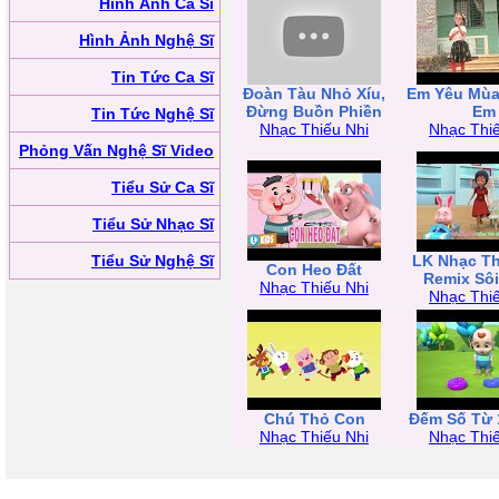
Hình Ảnh Ca Sĩ
Hình Ảnh Nghệ Sĩ
Tin Tức Ca Sĩ
Đoàn Tàu Nhỏ Xíu,
Em Yêu Mùa
Đừng Buồn Phiền
Em
Tin Tức Nghệ Sĩ
Nhạc Thiếu Nhi
Nhạc Thiế
Phỏng Vấn Nghệ Sĩ Video
Tiểu Sử Ca Sĩ
Tiểu Sử Nhạc Sĩ
Tiểu Sử Nghệ Sĩ
LK Nhạc Th
Con Heo Đất
Remix Sô
Nhạc Thiếu Nhi
Nhạc Thiế
Chú Thỏ Con
Đếm Số Từ 
Nhạc Thiếu Nhi
Nhạc Thiế