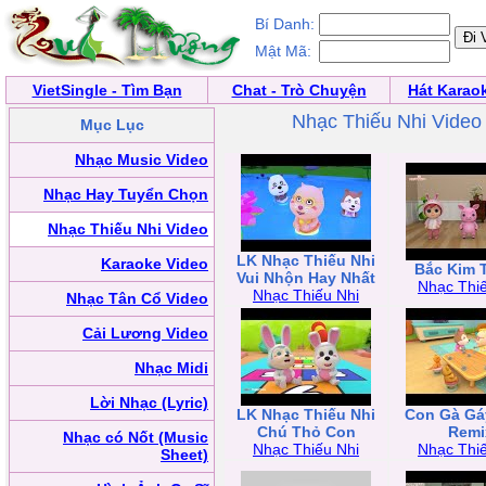
Bí Danh:
Mật Mã:
VietSingle - Tìm Bạn
Chat - Trò Chuyện
Hát Karao
Nhạc Thiếu Nhi Video
Mục Lục
Nhạc Music Video
Nhạc Hay Tuyển Chọn
Nhạc Thiếu Nhi Video
LK Nhạc Thiếu Nhi
Karaoke Video
Bắc Kim 
Vui Nhộn Hay Nhất
Nhạc Thiế
Nhạc Thiếu Nhi
Nhạc Tân Cổ Video
Cải Lương Video
Nhạc Midi
Lời Nhạc (Lyric)
LK Nhạc Thiếu Nhi
Con Gà Gá
Chú Thỏ Con
Remi
Nhạc có Nốt (Music
Nhạc Thiếu Nhi
Nhạc Thiế
Sheet)