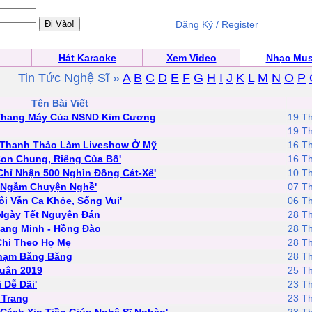
Đăng Ký / Register
Hát Karaoke
Xem Video
Nhạc Mus
Tin Tức Nghệ Sĩ »
A
B
C
D
E
F
G
H
I
J
K
L
M
N
O
P
Tên Bài Viết
 Thang Máy Của NSND Kim Cương
19 T
19 T
ể Thanh Thảo Làm Liveshow Ở Mỹ
16 T
 Con Chung, Riêng Của Bố'
16 T
 Chỉ Nhận 500 Nghìn Đồng Cát-Xê'
10 T
i Ngẫm Chuyện Nghề'
07 T
ôi Vẫn Ca Khỏe, Sống Vui'
06 T
 Ngày Tết Nguyên Đán
28 T
ang Minh - Hồng Đào
28 T
Chi Theo Họ Mẹ
28 T
Phạm Băng Băng
28 T
Quân 2019
25 T
 Dễ Dãi'
23 T
 Trang
23 T