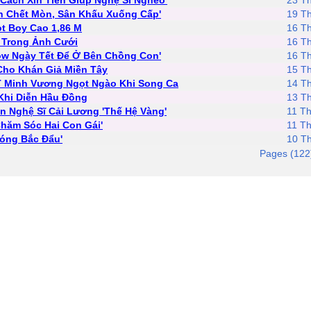
 Cách Xin Tiền Giúp Nghệ Sĩ Nghèo'
23 T
ch Chết Mòn, Sân Khấu Xuống Cấp'
19 T
t Boy Cao 1,86 M
16 T
 Trong Ảnh Cưới
16 T
ow Ngày Tết Để Ở Bên Chồng Con'
16 T
Cho Khán Giả Miền Tây
15 T
T Minh Vương Ngọt Ngào Khi Song Ca
14 T
Khi Diễn Hầu Đồng
13 T
n Nghệ Sĩ Cải Lương 'Thế Hệ Vàng'
11 T
hăm Sóc Hai Con Gái'
11 T
Đóng Bắc Đẩu'
10 T
Pages (122