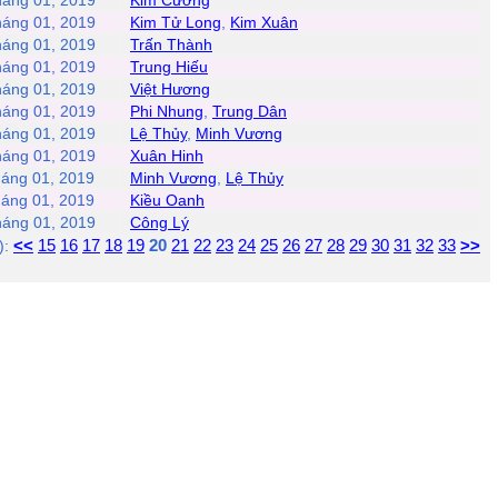
háng 01, 2019
Kim Cương
háng 01, 2019
Kim Tử Long
,
Kim Xuân
háng 01, 2019
Trấn Thành
háng 01, 2019
Trung Hiếu
háng 01, 2019
Việt Hương
háng 01, 2019
Phi Nhung
,
Trung Dân
háng 01, 2019
Lệ Thủy
,
Minh Vương
háng 01, 2019
Xuân Hinh
háng 01, 2019
Minh Vương
,
Lệ Thủy
háng 01, 2019
Kiều Oanh
háng 01, 2019
Công Lý
<<
15
16
17
18
19
20
21
22
23
24
25
26
27
28
29
30
31
32
33
>>
):