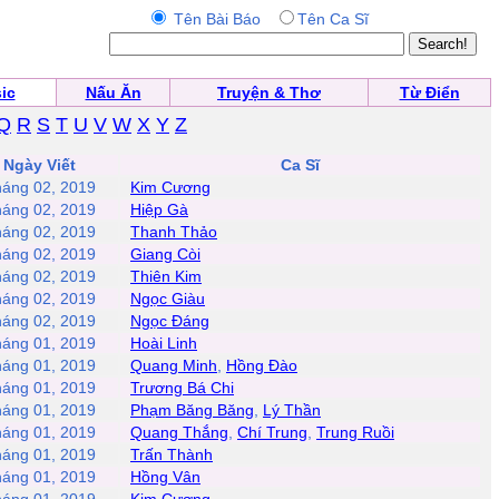
Tên Bài Báo
Tên Ca Sĩ
ic
Nấu Ăn
Truyện & Thơ
Từ Điển
Q
R
S
T
U
V
W
X
Y
Z
Ngày Viết
Ca Sĩ
háng 02, 2019
Kim Cương
háng 02, 2019
Hiệp Gà
háng 02, 2019
Thanh Thảo
háng 02, 2019
Giang Còi
háng 02, 2019
Thiên Kim
háng 02, 2019
Ngọc Giàu
háng 02, 2019
Ngọc Đáng
háng 01, 2019
Hoài Linh
háng 01, 2019
Quang Minh
,
Hồng Đào
háng 01, 2019
Trương Bá Chi
háng 01, 2019
Phạm Băng Băng
,
Lý Thần
háng 01, 2019
Quang Thắng
,
Chí Trung
,
Trung Ruồi
háng 01, 2019
Trấn Thành
háng 01, 2019
Hồng Vân