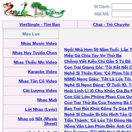
Bí Danh:
Mật Mã:
VietSingle - Tìm Bạn
Chat - Trò Chuyện
Mục Lục
Nhạc Music Video
Ngôi Nhà Hơn 50 Năm Tuổi, Lắp
Nhạc Hay Tuyển Chọn
Hiệp Gà Chia Tay Vợ Thứ Ba
Chồng Việt Kiều Chi Gần 5 Tỷ Đ
Nhạc Thiếu Nhi Video
Con Trai Giang Còi: 'Tôi Kết Nối
Karaoke Video
Nghệ Sĩ Thiên Kim: 'Có Phim Tôi
NSND Ngọc Giàu: 'Tết Là Lúc Tô
Nhạc Tân Cổ Video
Nghệ Sĩ Ngọc Đáng: 'Ở Tuổi 92, T
Cải Lương Video
Hoài Linh Lì Xì Cho Khán Giả Ba
Con Gái Lớn Phổng Phao Của Qu
Nhạc Midi
Con Trai Thứ Ba Của Trương Bá 
Bạn Trai Rút Khỏi Công Ty Của 
Lời Nhạc (Lyric)
Nghệ Sĩ Chuẩn Bị Ghi Hình Táo 
Nhạc có Nốt (Music
Trấn Thành: 'Có Lúc Tôi Đóng Hài
Sheet)
Hồng Vân Làm Phim Điện Ảnh Cổ