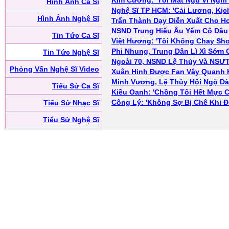
Kim Cương: 'Tôi Mất Ngủ Vì Nghĩ
Hình Ảnh Ca Sĩ
Nghệ Sĩ TP HCM: 'Cải Lương, Kị
Hình Ảnh Nghệ Sĩ
Trấn Thành Dạy Diễn Xuất Cho Ho
NSND Trung Hiếu Âu Yếm Cô Dâu
Tin Tức Ca Sĩ
Việt Hương: 'Tôi Không Chạy Sh
Phi Nhung, Trung Dân Lì Xì Sớm 
Tin Tức Nghệ Sĩ
Ngoài 70, NSND Lệ Thủy Và NSƯ
Phỏng Vấn Nghệ Sĩ Video
Xuân Hinh Được Fan Vây Quanh 
Minh Vương, Lệ Thủy Hội Ngộ Dà
Tiểu Sử Ca Sĩ
Kiều Oanh: 'Chồng Tôi Hết Mực C
Công Lý: 'Không Sợ Bị Chê Khi 
Tiểu Sử Nhạc Sĩ
Tiểu Sử Nghệ Sĩ