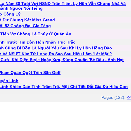
Lạ Năm 30 Tuổi Với NSND Trần Tiến: Ly Hôn Vẫn Chung Nhà Và
hành Người Nổi Tiếng
Vợ Công Lý
 Dự Chung Kết Miss Grand
ổi 52 Chồng Đại Gia Tặng
 Tiếp Vợ Chồng Lê Thúy Ở Quán Ăn
nh Trước Tin Đồn Hôn Nhân Trục Trặc
ình Cũng Bị Đồn Là Người Yêu Sau Khi Ly Hôn Hồng Đào
h Và NSƯT Kim Tử Long Ra Sao Sau Hiểu Lầm 'Lật Mặt'?
ười Khi Diện Style Ngày Xưa, Đúng Chuẩn 'Bé Dâu - Anh Hạt
Phạm Quấn Quýt Trên Sân Golf
uyền Linh
inh Khiến Dân Tình Trầm Trồ, Một Chi Tiết Đắt Giá Đủ Hiểu Con
<
Pages (122):