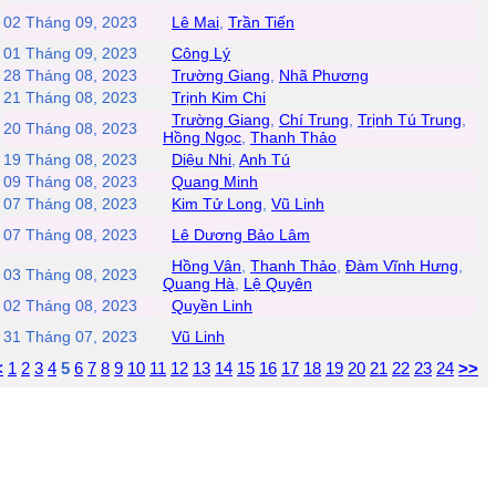
02 Tháng 09, 2023
Lê Mai
,
Trần Tiến
01 Tháng 09, 2023
Công Lý
28 Tháng 08, 2023
Trường Giang
,
Nhã Phương
21 Tháng 08, 2023
Trịnh Kim Chi
Trường Giang
,
Chí Trung
,
Trịnh Tú Trung
,
20 Tháng 08, 2023
Hồng Ngọc
,
Thanh Thảo
19 Tháng 08, 2023
Diệu Nhi
,
Anh Tú
09 Tháng 08, 2023
Quang Minh
07 Tháng 08, 2023
Kim Tử Long
,
Vũ Linh
07 Tháng 08, 2023
Lê Dương Bảo Lâm
Hồng Vân
,
Thanh Thảo
,
Đàm Vĩnh Hưng
,
03 Tháng 08, 2023
Quang Hà
,
Lệ Quyên
02 Tháng 08, 2023
Quyền Linh
31 Tháng 07, 2023
Vũ Linh
<
1
2
3
4
5
6
7
8
9
10
11
12
13
14
15
16
17
18
19
20
21
22
23
24
>>