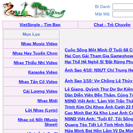
Bí Danh:
Mật Mã:
VietSingle - Tìm Bạn
Chat - Trò Chuyện
Mục Lục
Nhạc Music Video
Cuộc Sống Một Mình Ở Tuổi 68 
Nhạc Hay Tuyển Chọn
Hai Con Gái Tham Gia Gamesho
Hai Thế Hệ Nghệ Sĩ 'Đất Rừng P
Nhạc Thiếu Nhi Video
Ảnh Sao 4/10: NSƯT Chí Trung H
Karaoke Video
Ảnh Sao 1/10: Vợ Chồng Lê Thúy
Nhạc Tân Cổ Video
Lê Giang, Quỳnh Thư Dự Sự Kiện
Cải Lương Video
Dàn Diễn Viên Đến Thăm, Cúng T
Nhạc Midi
NSND Việt Anh: 'Làm Với Trấn Th
Trịnh Kim Chi Khoe Ảnh Cưới 23
Lời Nhạc (Lyric)
Cao Minh Đạt Xả Kho Loạt Ảnh C
NSND Việt Anh: 'Tuổi 67, Tôi Số
Nhạc có Nốt (Music
Sheet)
Quang Tèo Tiết Lộ Tình Hình Sứ
Hứa Minh Đạt Hôn Lâm Vỹ Dạ Mừ