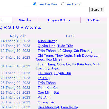
Tên Bài Báo
Tên Ca Sĩ
ic
Nấu Ăn
Truyện & Thơ
Từ Điển
Q
R
S
T
U
V
W
X
Y
Z
Ngày Viết
Ca Sĩ
14 Tháng 10, 2023
Xuân Hương
13 Tháng 10, 2023
Quyền Linh
,
Tuấn Trần
12 Tháng 10, 2023
Trấn Thành
,
Lê Giang
,
Cát Phượng
Chí Trung
,
Thúy Ngân
,
Ninh Dương Lan
04 Tháng 10, 2023
Ngọc
,
Hòa Minzy
Tuấn Hưng
,
Công Lý
,
Hà Kiều Anh
,
Minh
01 Tháng 10, 2023
Triệu
,
Kỳ Duyên
30 Tháng 09, 2023
Lê Giang
,
Quỳnh Thư
29 Tháng 09, 2023
Lệ Thủy
25 Tháng 09, 2023
Trấn Thành
23 Tháng 09, 2023
Trịnh Kim Chi
18 Tháng 09, 2023
Cao Minh Đạt
12 Tháng 09, 2023
Việt Anh
08 Tháng 09, 2023
Quang Tèo
07 Tháng 09, 2023
Hứa Minh Đạt
,
Lâm Vỹ Dạ