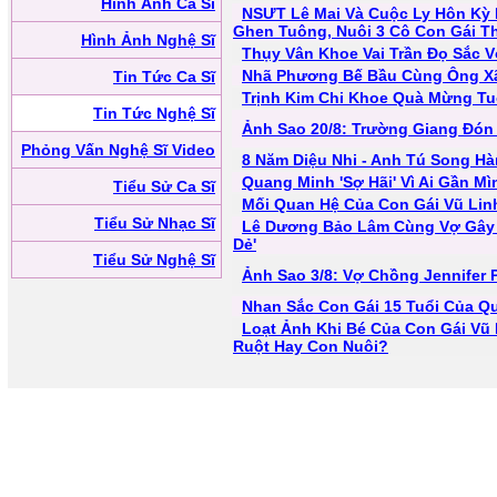
Hình Ảnh Ca Sĩ
NSƯT Lê Mai Và Cuộc Ly Hôn Kỳ 
Ghen Tuông, Nuôi 3 Cô Con Gái T
Hình Ảnh Nghệ Sĩ
Thụy Vân Khoe Vai Trần Đọ Sắc 
Nhã Phương Bế Bầu Cùng Ông Xã
Tin Tức Ca Sĩ
Trịnh Kim Chi Khoe Quà Mừng Tu
Tin Tức Nghệ Sĩ
Ảnh Sao 20/8: Trường Giang Đón
Phỏng Vấn Nghệ Sĩ Video
8 Năm Diệu Nhi - Anh Tú Song Hà
Quang Minh 'Sợ Hãi' Vì Ai Gần M
Tiểu Sử Ca Sĩ
Mối Quan Hệ Của Con Gái Vũ Lin
Tiểu Sử Nhạc Sĩ
Lê Dương Bảo Lâm Cùng Vợ Gây C
Dẻ'
Tiểu Sử Nghệ Sĩ
Ảnh Sao 3/8: Vợ Chồng Jennifer 
Nhan Sắc Con Gái 15 Tuổi Của Q
Loạt Ảnh Khi Bé Của Con Gái Vũ L
Ruột Hay Con Nuôi?