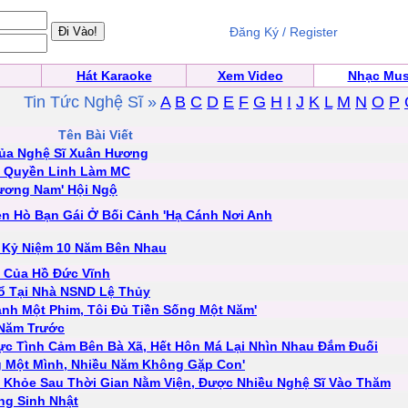
Đăng Ký / Register
Hát Karaoke
Xem Video
Nhạc Mus
Tin Tức Nghệ Sĩ »
A
B
C
D
E
F
G
H
I
J
K
L
M
N
O
P
Tên Bài Viết
Của Nghệ Sĩ Xuân Hương
w Quyền Linh Làm MC
hương Nam' Hội Ngộ
ẹn Hò Bạn Gái Ở Bối Cảnh 'Hạ Cánh Nơi Anh
 Kỷ Niệm 10 Năm Bên Nhau
 Của Hồ Đức Vĩnh
ổ Tại Nhà NSND Lệ Thủy
ành Một Phim, Tôi Đủ Tiền Sống Một Năm'
 Năm Trước
ực Tình Cảm Bên Bà Xã, Hết Hôn Má Lại Nhìn Nhau Đắm Đuối
ng Một Mình, Nhiều Năm Không Gặp Con'
c Khỏe Sau Thời Gian Nằm Viện, Được Nhiều Nghệ Sĩ Vào Thăm
ng Sinh Nhật