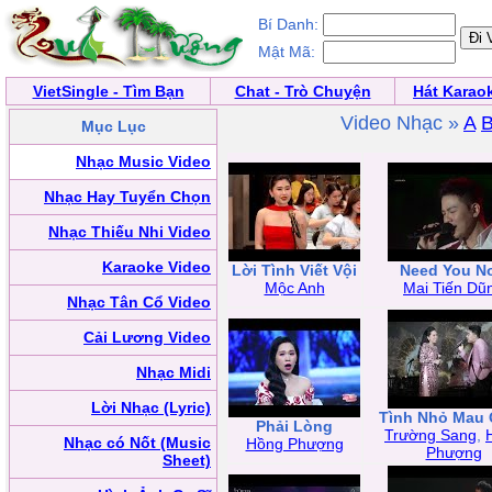
Bí Danh:
Mật Mã:
VietSingle - Tìm Bạn
Chat - Trò Chuyện
Hát Karao
Video Nhạc »
A
Mục Lục
Nhạc Music Video
Nhạc Hay Tuyển Chọn
Nhạc Thiếu Nhi Video
Karaoke Video
Lời Tình Viết Vội
Need You N
Mộc Anh
Mai Tiến Dũ
Nhạc Tân Cổ Video
Cải Lương Video
Nhạc Midi
Lời Nhạc (Lyric)
Tình Nhỏ Mau
Phải Lòng
Trường Sang
,
Nhạc có Nốt (Music
Hồng Phượng
Phượng
Sheet)