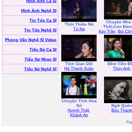
Hình Ảnh Ca Sĩ
Hình Ảnh Nghệ Sĩ
Tin Tức Ca Sĩ
Chuyện Nhà
Thời Thiếu Nữ
Thôi,Con Đừn
Tú Na
Tin Tức Nghệ Sĩ
Kay Trần
,
Bùi Cô
Phỏng Vấn Nghệ Sĩ Video
Tiểu Sử Ca Sĩ
Tiểu Sử Nhạc Sĩ
Tình Gian Dối
Đêm Tiền Đ
Hà Thanh Xuân
Thùy Anh
Tiểu Sử Nghệ Sĩ
Chuyện Tình Hoa
Sứ
Ngỡ Quên
Huỳnh Thật
,
Bửu Thàn
Khánh An
Pa