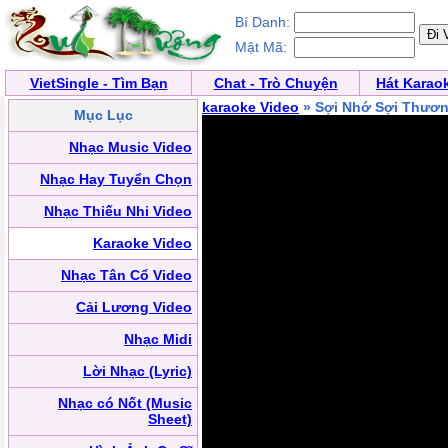
Bí Danh:
Mật Mã:
VietSingle - Tìm Bạn
Chat - Trò Chuyện
Hát Karao
karaoke Video
» Sợi Nhớ Sợi Thươ
Mục Lục
Nhạc Music Video
Nhạc Hay Tuyển Chọn
Nhạc Thiếu Nhi Video
Karaoke Video
Nhạc Tân Cổ Video
Cải Lương Video
Nhạc Midi
Lời Nhạc (Lyric)
Nhạc có Nốt (Music
Sheet)