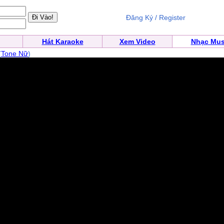
Đăng Ký / Register
Hát Karaoke
Xem Video
Nhạc Mus
(
Tone Nữ
)