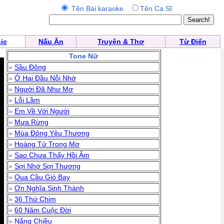
Tên Bài karaoke
Tên Ca Sĩ
ic
Nấu Ăn
Truyện & Thơ
Từ Điển
Tone Nữ
»
Sầu Đông
»
Ở Hai Đầu Nỗi Nhớ
»
Người Đã Như Mơ
»
Lỗi Lầm
»
Em Về Với Người
»
Mưa Rừng
»
Mùa Đông Yêu Thương
»
Hoàng Tử Trong Mơ
»
Sao Chưa Thấy Hồi Âm
»
Sợi Nhớ Sợi Thương
»
Qua Cầu Gió Bay
»
Ơn Nghĩa Sinh Thành
»
36 Thứ Chim
»
60 Năm Cuộc Đời
»
Nắng Chiều