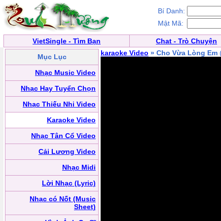
Bí Danh:
Mật Mã:
VietSingle - Tìm Bạn
Chat - Trò Chuyện
karaoke Video
» Cho Vừa Lòng Em
Mục Lục
Nhạc Music Video
Nhạc Hay Tuyển Chọn
Nhạc Thiếu Nhi Video
Karaoke Video
Nhạc Tân Cổ Video
Cải Lương Video
Nhạc Midi
Lời Nhạc (Lyric)
Nhạc có Nốt (Music
Sheet)