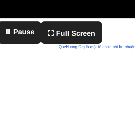
⏸ Pause
⛶ Full Screen
QueHuong.Org là một tổ chức phi lợi nhuận
▶ Play