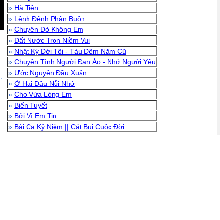
»
Hà Tiên
»
Lênh Đênh Phận Buồn
»
Chuyến Đò Không Em
»
Đất Nước Trọn Niềm Vui
»
Nhật Ký Đời Tôi - Tàu Đêm Năm Cũ
»
Chuyện Tình Người Đan Áo - Nhớ Người Yêu
»
Ước Nguyện Đầu Xuân
.
»
Ở Hai Đầu Nỗi Nhớ
»
Cho Vừa Lòng Em
»
Biển Tuyết
»
Bởi Vì Em Tin
»
Bài Ca Kỷ Niệm || Cát Bụi Cuộc Đời