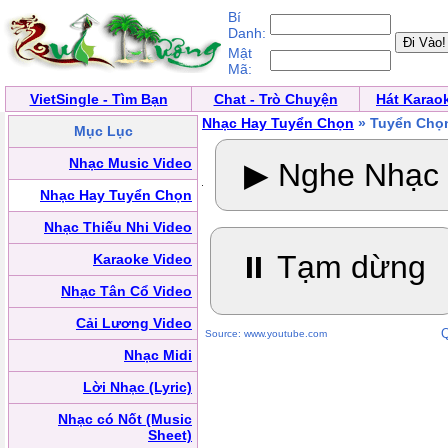
Bí
Danh:
Mật
Mã:
VietSingle - Tìm Bạn
Chat - Trò Chuyện
Hát Karao
Nhạc Hay Tuyển Chọn
» Tuyển Chọn
Mục Lục
Nhạc Music Video
▶ Nghe Nhạc
Nhạc Hay Tuyển Chọn
Nhạc Thiếu Nhi Video
⏸ Tạm dừng
Karaoke Video
Nhạc Tân Cổ Video
Cải Lương Video
Q
Source: www.youtube.com
Nhạc Midi
Lời Nhạc (Lyric)
Nhạc có Nốt (Music
Sheet)