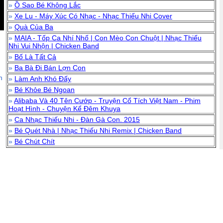
»
Ồ Sao Bé Không Lắc
»
Xe Lu - Máy Xúc Có Nhạc - Nhạc Thiếu Nhi Cover
»
Quà Của Ba
»
MAIA - Tốp Ca Nhí Nhố | Con Mèo Con Chuột | Nhạc Thiếu
Nhi Vui Nhộn | Chicken Band
»
Bố Là Tất Cả
»
Ba Bà Đi Bán Lợn Con
n
»
Làm Anh Khó Đấy
»
Bé Khỏe Bé Ngoan
»
Alibaba Và 40 Tên Cướp - Truyện Cổ Tích Việt Nam - Phim
Hoạt Hình - Chuyện Kể Đêm Khuya
»
Ca Nhạc Thiếu Nhi - Đàn Gà Con. 2015
»
Bé Quét Nhà | Nhạc Thiếu Nhi Remix | Chicken Band
»
Bé Chút Chít