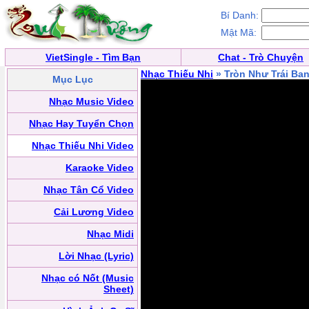
Bí Danh:
Mật Mã:
VietSingle - Tìm Bạn
Chat - Trò Chuyện
Nhạc Thiếu Nhi
» Tròn Như Trái Ba
Mục Lục
Nhạc Music Video
Nhạc Hay Tuyển Chọn
Nhạc Thiếu Nhi Video
Karaoke Video
Nhạc Tân Cổ Video
Cải Lương Video
Nhạc Midi
Lời Nhạc (Lyric)
Nhạc có Nốt (Music
Sheet)