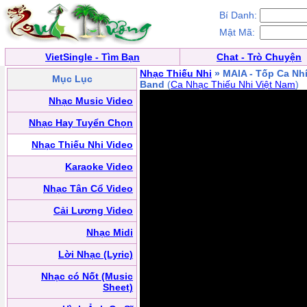
Bí Danh:
Mật Mã:
VietSingle - Tìm Bạn
Chat - Trò Chuyện
Nhạc Thiếu Nhi
» MAIA - Tốp Ca Nhí
Mục Lục
Band
(
Ca Nhạc Thiếu Nhi Việt Nam
)
Nhạc Music Video
Nhạc Hay Tuyển Chọn
Nhạc Thiếu Nhi Video
Karaoke Video
Nhạc Tân Cổ Video
Cải Lương Video
Nhạc Midi
Lời Nhạc (Lyric)
Nhạc có Nốt (Music
Sheet)