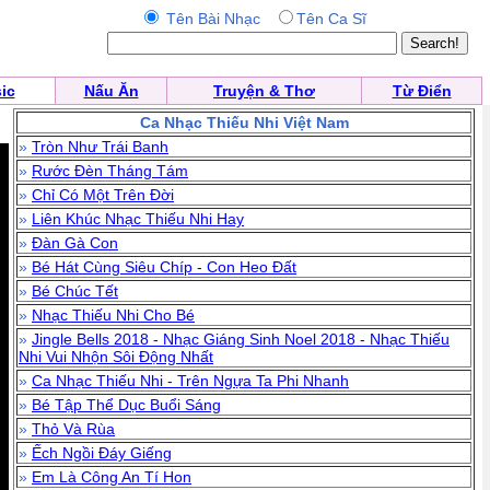
Tên Bài Nhạc
Tên Ca Sĩ
ic
Nấu Ăn
Truyện & Thơ
Từ Điển
Ca Nhạc Thiếu Nhi Việt Nam
»
Tròn Như Trái Banh
»
Rước Đèn Tháng Tám
»
Chỉ Có Một Trên Đời
»
Liên Khúc Nhạc Thiếu Nhi Hay
»
Đàn Gà Con
»
Bé Hát Cùng Siêu Chíp - Con Heo Đất
»
Bé Chúc Tết
»
Nhạc Thiếu Nhi Cho Bé
»
Jingle Bells 2018 - Nhạc Giáng Sinh Noel 2018 - Nhạc Thiếu
Nhi Vui Nhộn Sôi Động Nhất
»
Ca Nhạc Thiếu Nhi - Trên Ngựa Ta Phi Nhanh
»
Bé Tập Thể Dục Buổi Sáng
»
Thỏ Và Rùa
»
Ếch Ngồi Đáy Giếng
»
Em Là Công An Tí Hon