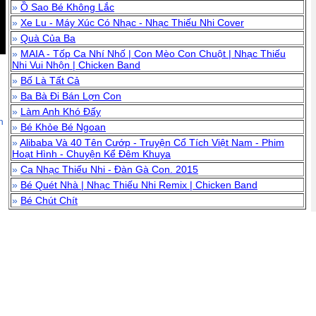
»
Ồ Sao Bé Không Lắc
»
Xe Lu - Máy Xúc Có Nhạc - Nhạc Thiếu Nhi Cover
»
Quà Của Ba
»
MAIA - Tốp Ca Nhí Nhố | Con Mèo Con Chuột | Nhạc Thiếu
Nhi Vui Nhộn | Chicken Band
»
Bố Là Tất Cả
»
Ba Bà Đi Bán Lợn Con
»
Làm Anh Khó Đấy
n
»
Bé Khỏe Bé Ngoan
»
Alibaba Và 40 Tên Cướp - Truyện Cổ Tích Việt Nam - Phim
Hoạt Hình - Chuyện Kể Đêm Khuya
»
Ca Nhạc Thiếu Nhi - Đàn Gà Con. 2015
»
Bé Quét Nhà | Nhạc Thiếu Nhi Remix | Chicken Band
»
Bé Chút Chít