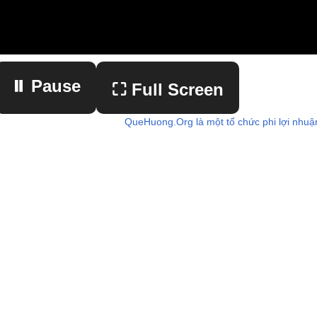
⏸ Pause
⛶ Full Screen
QueHuong.Org là một tổ chức phi lợi nhuậ
▶ Play