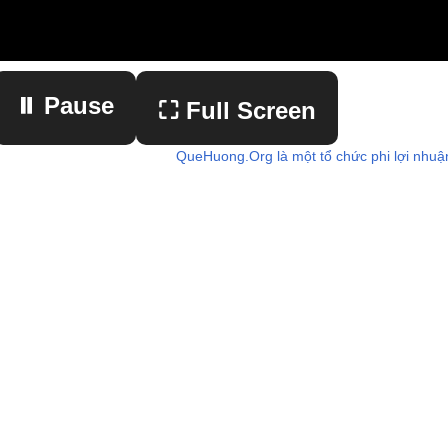
⏸ Pause
⛶ Full Screen
QueHuong.Org là một tổ chức phi lợi nhuậ
▶ Play