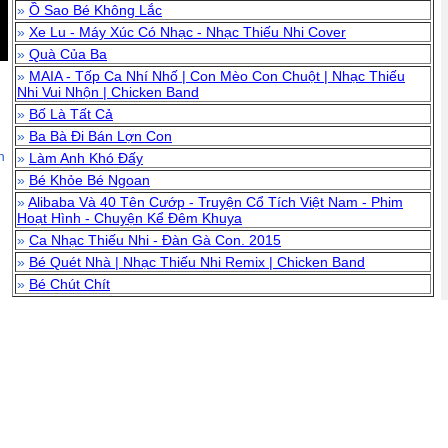
»
Ồ Sao Bé Không Lắc
»
Xe Lu - Máy Xúc Có Nhạc - Nhạc Thiếu Nhi Cover
»
Quà Của Ba
»
MAIA - Tốp Ca Nhí Nhố | Con Mèo Con Chuột | Nhạc Thiếu
Nhi Vui Nhộn | Chicken Band
»
Bố Là Tất Cả
»
Ba Bà Đi Bán Lợn Con
n
»
Làm Anh Khó Đấy
»
Bé Khỏe Bé Ngoan
»
Alibaba Và 40 Tên Cướp - Truyện Cổ Tích Việt Nam - Phim
Hoạt Hình - Chuyện Kể Đêm Khuya
»
Ca Nhạc Thiếu Nhi - Đàn Gà Con. 2015
»
Bé Quét Nhà | Nhạc Thiếu Nhi Remix | Chicken Band
»
Bé Chút Chít