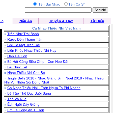
Tên Bài Nhạc
Tên Ca Sĩ
ic
Nấu Ăn
Truyện & Thơ
Từ Điển
Ca Nhạc Thiếu Nhi Việt Nam
»
Tròn Như Trái Banh
»
Rước Đèn Tháng Tám
»
Chỉ Có Một Trên Đời
»
Liên Khúc Nhạc Thiếu Nhi Hay
»
Đàn Gà Con
»
Bé Hát Cùng Siêu Chíp - Con Heo Đất
»
Bé Chúc Tết
»
Nhạc Thiếu Nhi Cho Bé
»
Jingle Bells 2018 - Nhạc Giáng Sinh Noel 2018 - Nhạc Thiếu
Nhi Vui Nhộn Sôi Động Nhất
»
Ca Nhạc Thiếu Nhi - Trên Ngựa Ta Phi Nhanh
»
Bé Tập Thể Dục Buổi Sáng
»
Thỏ Và Rùa
»
Ếch Ngồi Đáy Giếng
»
Em Là Công An Tí Hon