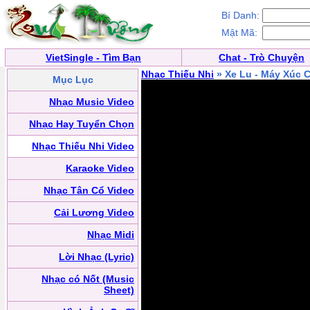
Bí Danh:
Mật Mã:
VietSingle - Tìm Bạn
Chat - Trò Chuyện
Nhạc Thiếu Nhi
» Xe Lu - Máy Xúc C
Mục Lục
Nhạc Music Video
Nhạc Hay Tuyển Chọn
Nhạc Thiếu Nhi Video
Karaoke Video
Nhạc Tân Cổ Video
Cải Lương Video
Nhạc Midi
Lời Nhạc (Lyric)
Nhạc có Nốt (Music
Sheet)