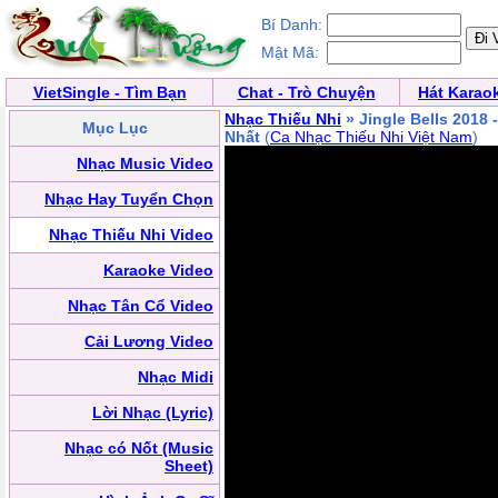
Bí Danh:
Mật Mã:
VietSingle - Tìm Bạn
Chat - Trò Chuyện
Hát Karao
Nhạc Thiếu Nhi
» Jingle Bells 2018
Mục Lục
Nhất
(
Ca Nhạc Thiếu Nhi Việt Nam
)
Nhạc Music Video
Nhạc Hay Tuyển Chọn
Nhạc Thiếu Nhi Video
Karaoke Video
Nhạc Tân Cổ Video
Cải Lương Video
Nhạc Midi
Lời Nhạc (Lyric)
Nhạc có Nốt (Music
Sheet)