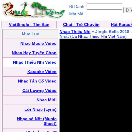
Bí Danh:
Mật Mã:
VietSingle - Tìm Bạn
Chat - Trò Chuyện
Hát Karao
Nhạc Thiếu Nhi
» Jingle Bells 2018
Mục Lục
Nhất
(
Ca Nhạc Thiếu Nhi Việt Nam
)
Nhạc Music Video
Nhạc Hay Tuyển Chọn
Nhạc Thiếu Nhi Video
Karaoke Video
Nhạc Tân Cổ Video
Cải Lương Video
Nhạc Midi
Lời Nhạc (Lyric)
Nhạc có Nốt (Music
Sheet)