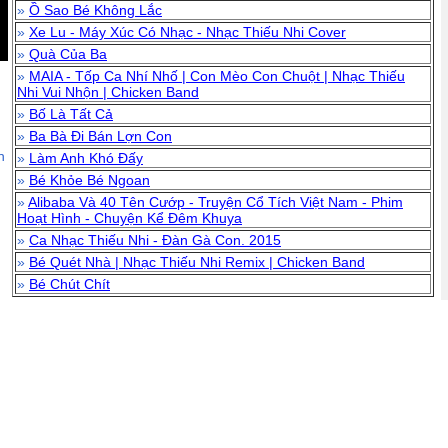
»
Ồ Sao Bé Không Lắc
»
Xe Lu - Máy Xúc Có Nhạc - Nhạc Thiếu Nhi Cover
»
Quà Của Ba
»
MAIA - Tốp Ca Nhí Nhố | Con Mèo Con Chuột | Nhạc Thiếu
Nhi Vui Nhộn | Chicken Band
»
Bố Là Tất Cả
»
Ba Bà Đi Bán Lợn Con
n
»
Làm Anh Khó Đấy
»
Bé Khỏe Bé Ngoan
»
Alibaba Và 40 Tên Cướp - Truyện Cổ Tích Việt Nam - Phim
Hoạt Hình - Chuyện Kể Đêm Khuya
»
Ca Nhạc Thiếu Nhi - Đàn Gà Con. 2015
»
Bé Quét Nhà | Nhạc Thiếu Nhi Remix | Chicken Band
»
Bé Chút Chít