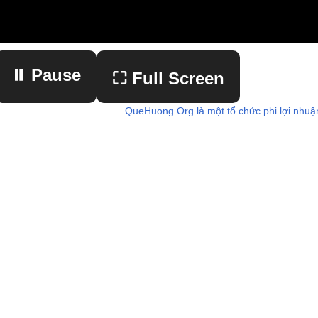
⏸ Pause
⛶ Full Screen
QueHuong.Org là một tổ chức phi lợi nhuậ
▶ Play