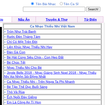
Tên Bài Nhạc
Tên Ca Sĩ
ic
Nấu Ăn
Truyện & Thơ
Từ Điển
Ca Nhạc Thiếu Nhi Việt Nam
»
Tròn Như Trái Banh
»
Rước Đèn Tháng Tám
»
Chỉ Có Một Trên Đời
»
Liên Khúc Nhạc Thiếu Nhi Hay
»
Đàn Gà Con
»
Bé Hát Cùng Siêu Chíp - Con Heo Đất
»
Bé Chúc Tết
»
Nhạc Thiếu Nhi Cho Bé
»
Jingle Bells 2018 - Nhạc Giáng Sinh Noel 2018 - Nhạc Thiếu
Nhi Vui Nhộn Sôi Động Nhất
»
Ca Nhạc Thiếu Nhi - Trên Ngựa Ta Phi Nhanh
»
Bé Tập Thể Dục Buổi Sáng
»
Thỏ Và Rùa
»
Ếch Ngồi Đáy Giếng
»
Em Là Công An Tí Hon