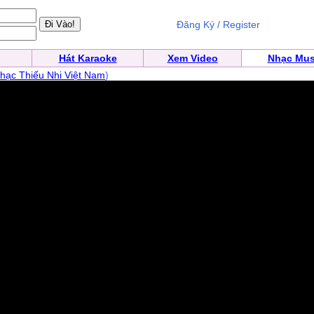
Đăng Ký / Register
Hát Karaoke
Xem Video
Nhạc Mus
hạc Thiếu Nhi Việt Nam
)