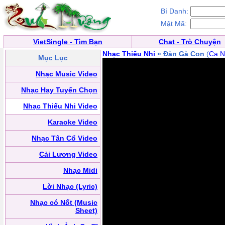
Bí Danh:
Mật Mã:
VietSingle - Tìm Bạn
Chat - Trò Chuyện
Nhạc Thiếu Nhi
» Đàn Gà Con
(
Ca N
Mục Lục
Nhạc Music Video
Nhạc Hay Tuyển Chọn
Nhạc Thiếu Nhi Video
Karaoke Video
Nhạc Tân Cổ Video
Cải Lương Video
Nhạc Midi
Lời Nhạc (Lyric)
Nhạc có Nốt (Music
Sheet)