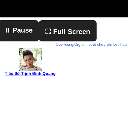
⏸ Pause
⛶ Full Screen
QueHuong.Org là một tổ chức phi lợi nhuận
▶ Play
Tiểu Sử Trịnh Đình Quang