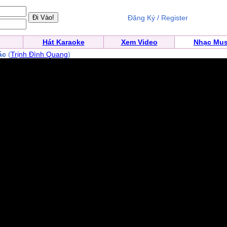
Đăng Ký / Register
Hát Karaoke
Xem Video
Nhạc Mus
ác
(
Trịnh Đình Quang
)