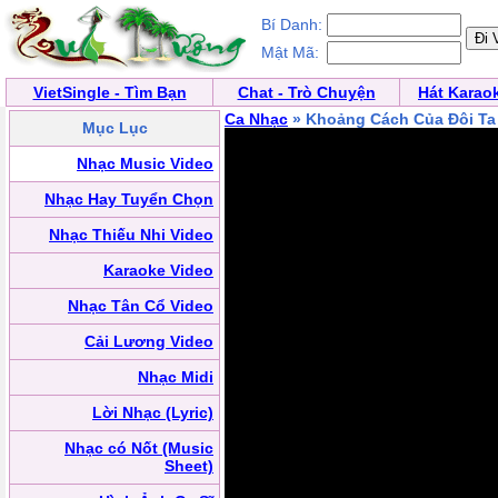
Bí Danh:
Mật Mã:
VietSingle - Tìm Bạn
Chat - Trò Chuyện
Hát Karao
Ca Nhạc
» Khoảng Cách Của Đôi Ta
Mục Lục
Nhạc Music Video
Nhạc Hay Tuyển Chọn
Nhạc Thiếu Nhi Video
Karaoke Video
Nhạc Tân Cổ Video
Cải Lương Video
Nhạc Midi
Lời Nhạc (Lyric)
Nhạc có Nốt (Music
Sheet)