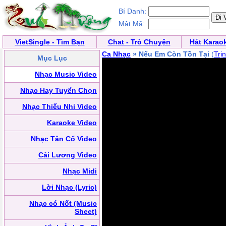
Bí Danh:
Mật Mã:
VietSingle - Tìm Bạn
Chat - Trò Chuyện
Hát Karao
Ca Nhạc
» Nếu Em Còn Tồn Tại
(
Trị
Mục Lục
Nhạc Music Video
Nhạc Hay Tuyển Chọn
Nhạc Thiếu Nhi Video
Karaoke Video
Nhạc Tân Cổ Video
Cải Lương Video
Nhạc Midi
Lời Nhạc (Lyric)
Nhạc có Nốt (Music
Sheet)