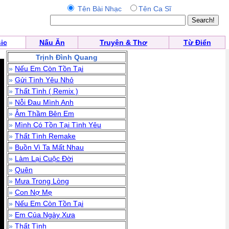
Tên Bài Nhạc
Tên Ca Sĩ
ic
Nấu Ăn
Truyện & Thơ
Từ Điển
Trịnh Đình Quang
»
Nếu Em Còn Tồn Tại
»
Gửi Tình Yêu Nhỏ
»
Thất Tình ( Remix )
»
Nỗi Đau Mình Anh
»
Âm Thầm Bên Em
»
Mình Có Tồn Tại Tình Yêu
»
Thất Tình Remake
»
Buồn Vì Ta Mất Nhau
»
Làm Lại Cuộc Đời
»
Quên
»
Mưa Trong Lòng
»
Con Nợ Mẹ
»
Nếu Em Còn Tồn Tại
»
Em Của Ngày Xưa
»
Thất Tình