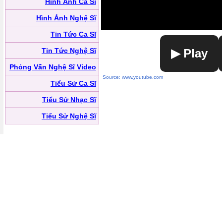
Hình Ảnh Ca Sĩ
Hình Ảnh Nghệ Sĩ
Tin Tức Ca Sĩ
Tin Tức Nghệ Sĩ
▶ Play
Phỏng Vấn Nghệ Sĩ Video
Source: www.youtube.com
Tiểu Sử Ca Sĩ
Tiểu Sử Nhạc Sĩ
Tiểu Sử Nghệ Sĩ