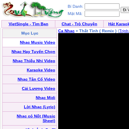
Bí Danh:
Mật Mã:
VietSingle - Tìm Bạn
Chat - Trò Chuyện
Hát Karao
Ca Nhạc
» Thất Tình ( Remix )
(
Trịn
Mục Lục
Nhạc Music Video
Nhạc Hay Tuyển Chọn
Nhạc Thiếu Nhi Video
Karaoke Video
Nhạc Tân Cổ Video
Cải Lương Video
Nhạc Midi
Lời Nhạc (Lyric)
Nhạc có Nốt (Music
Sheet)