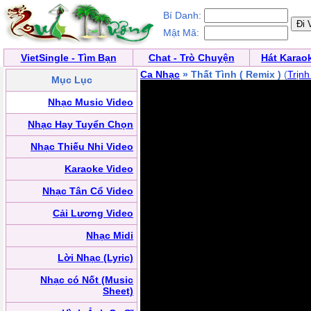
Bí Danh:
Mật Mã:
VietSingle - Tìm Bạn
Chat - Trò Chuyện
Hát Karao
Ca Nhạc
» Thất Tình ( Remix )
(
Trịn
Mục Lục
Nhạc Music Video
Nhạc Hay Tuyển Chọn
Nhạc Thiếu Nhi Video
Karaoke Video
Nhạc Tân Cổ Video
Cải Lương Video
Nhạc Midi
Lời Nhạc (Lyric)
Nhạc có Nốt (Music
Sheet)