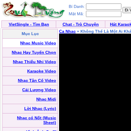
Bí Danh:
Mật Mã:
VietSingle - Tìm Bạn
Chat - Trò Chuyện
Hát Karao
Ca Nhạc
» Không Thể Là Một Ai Kh
Mục Lục
Nhạc Music Video
Nhạc Hay Tuyển Chọn
Nhạc Thiếu Nhi Video
Karaoke Video
Nhạc Tân Cổ Video
Cải Lương Video
Nhạc Midi
Lời Nhạc (Lyric)
Nhạc có Nốt (Music
Sheet)