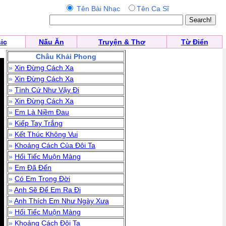
Tên Bài Nhạc
Tên Ca Sĩ
ic
Nấu Ăn
Truyện & Thơ
Từ Điển
Châu Khải Phong
»
Xin Đừng Cách Xa
»
Xin Đừng Cách Xa
»
Tình Cứ Như Vậy Đi
»
Xin Đừng Cách Xa
»
Em Là Niềm Đau
»
Kiếp Tay Trắng
»
Kết Thúc Không Vui
»
Khoảng Cách Của Đôi Ta
»
Hối Tiếc Muộn Màng
»
Em Đã Đến
»
Có Em Trong Đời
»
Anh Sẽ Để Em Ra Đi
»
Anh Thích Em Như Ngày Xưa
»
Hối Tiếc Muộn Màng
»
Khoảng Cách Đôi Ta