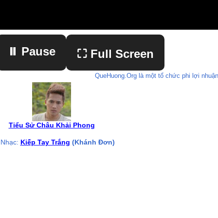
⏸ Pause
⛶ Full Screen
QueHuong.Org là một tổ chức phi lợi nhuận
▶ Play
Tiểu Sử Châu Khải Phong
 Nhạc:
Kiếp Tay Trắng
(Khánh Đơn)