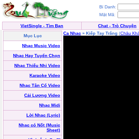
Bí Danh:
Mật Mã:
VietSingle - Tìm Bạn
Chat - Trò Chuyện
Ca Nhạc
» Kiếp Tay Trắng
(
Châu Khả
Mục Lục
Nhạc Music Video
Nhạc Hay Tuyển Chọn
Nhạc Thiếu Nhi Video
Karaoke Video
Nhạc Tân Cổ Video
Cải Lương Video
Nhạc Midi
Lời Nhạc (Lyric)
Nhạc có Nốt (Music
Sheet)