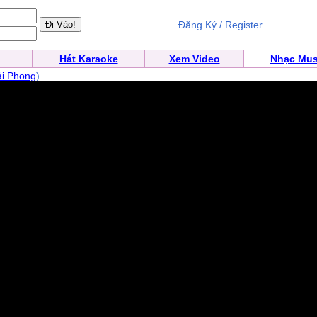
Đăng Ký / Register
Hát Karaoke
Xem Video
Nhạc Mus
i Phong
)