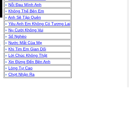
»
Nỗi Đau Mình Anh
»
Không Thể Bên Em
»
Anh Sẽ Tập Quên
»
Yêu Anh Em Không Có Tương Lai
»
Nụ Cười Không Vui
»
Số Nghèo
»
Nước Mắt Của Mẹ
.
»
Khi Tim Em Gian Dối
»
Lời Chúc Không Thật
»
Xin Đừng Đến Bên Anh
»
Lòng Tự Cao
»
Chợt Nhận Ra