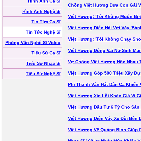
Hình Ảnh Ca Sĩ
Chồng Việt Hương Đưa Con Gái V
Hình Ảnh Nghệ Sĩ
Việt Hương: 'Tôi Không Muốn Bị 
Tin Tức Ca Sĩ
Việt Hương Diễn Hài Với Váy 'Bán
Tin Tức Nghệ Sĩ
Việt Hương: 'Tôi Không Chạy Sh
Phỏng Vấn Nghệ Sĩ Video
Việt Hương Đóng Vai Nữ Sinh Ma
Tiểu Sử Ca Sĩ
Vợ Chồng Việt Hương Hôn Nhau 
Tiểu Sử Nhạc Sĩ
Việt Hương Góp 500 Triệu Xây D
Tiểu Sử Nghệ Sĩ
Phi Thanh Vân Hát Dân Ca Khiến 
Việt Hương Xin Lỗi Khán Giả Vì G
Việt Hương Đầu Tư 6 Tỷ Cho Sân
Việt Hương Diện Váy Xẻ Đùi Bên
Việt Hương Về Quảng Bình Giúp 