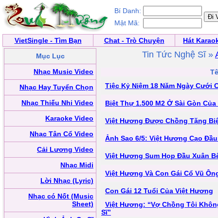
Bí Danh:
Mật Mã:
VietSingle - Tìm Bạn
Chat - Trò Chuyện
Hát Karao
Tin Tức Nghệ Sĩ »
Mục Lục
Nhạc Music Video
Tê
Tiệc Kỷ Niệm 18 Năm Ngày Cưới 
Nhạc Hay Tuyển Chọn
Nhạc Thiếu Nhi Video
Biệt Thự 1.500 M2 Ở Sài Gòn Của
Karaoke Video
Việt Hương Được Chồng Tặng Bi
Nhạc Tân Cổ Video
Ảnh Sao 6/5: Việt Hương Cạo Đầu
Cải Lương Video
Việt Hương Sum Họp Đầu Xuân B
Nhạc Midi
Việt Hương Và Con Gái Cổ Vũ Ông
Lời Nhạc (Lyric)
Con Gái 12 Tuổi Của Việt Hương
Nhạc có Nốt (Music
Sheet)
Việt Hương: “Vợ Chồng Tôi Khôn
Sĩ”