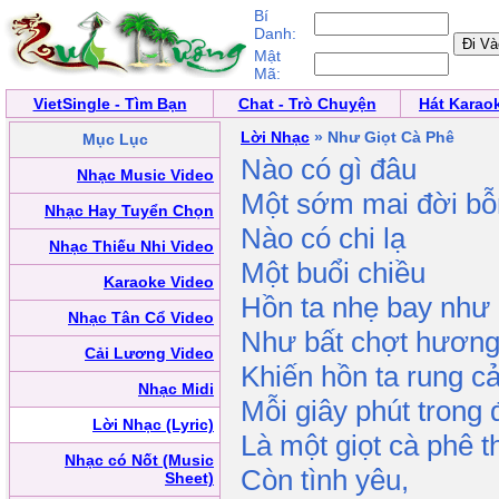
Bí
Danh:
Mật
Mã:
VietSingle - Tìm Bạn
Chat - Trò Chuyện
Hát Karao
Lời Nhạc
» Như Giọt Cà Phê
Mục Lục
Nào có gì đâu
Nhạc Music Video
Một sớm mai đời bỗ
Nhạc Hay Tuyển Chọn
Nào có chi lạ
Nhạc Thiếu Nhi Video
Một buổi chiều
Karaoke Video
Hồn ta nhẹ bay như 
Nhạc Tân Cổ Video
Như bất chợt hương
Cải Lương Video
Khiến hồn ta rung c
Nhạc Midi
Mỗi giây phút trong 
Lời Nhạc (Lyric)
Là một giọt cà phê
Nhạc có Nốt (Music
Còn tình yêu,
Sheet)