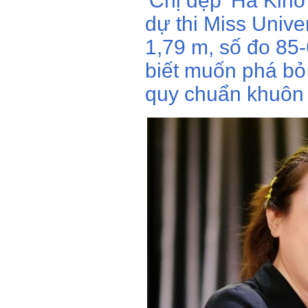
'Chị đẹp' Hà Kino
dự thi Miss Univ
1,79 m, số đo 85-
biết muốn phá bỏ
quy chuẩn khuôn