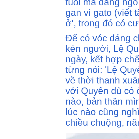
tuổi mà dáng ngo
gan vì gato (viết
ở', trong đó có cư
Để có vóc dáng c
kén người, Lệ Qu
ngày, kết hợp ch
từng nói: 'Lệ Qu
về thời thanh xuâ
với Quyên dù có 
nào, bản thân mì
lúc nào cũng nghĩ
chiều chuộng, nân