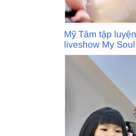
Mỹ Tâm tập luyện
liveshow My Soul