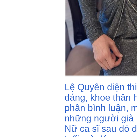
Lệ Quyên diện th
dáng, khoe thân 
phần bình luận, m
những người già 
Nữ ca sĩ sau đó đ