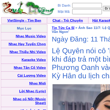
Bí Danh:
Mật Mã:
VietSingle - Tìm Bạn
Chat - Trò Chuyện
Hát Karao
Tin Tức Ca Sĩ
» Ảnh Sao 11/7: Lệ 
Mục Lục
Vẫn Ngon'
Nhạc Music Video
Ngày Đăng: 11 Th
Nhạc Hay Tuyển Chọn
Lệ Quyên nói cô 
Nhạc Thiếu Nhi Video
khi đáp trả một b
Karaoke Video
Phương Oanh vào 
Nhạc Tân Cổ Video
Kỳ Hân du lịch c
Cải Lương Video
Nhạc Midi
Lời Nhạc (Lyric)
Nhạc có Nốt (Music
Sheet)