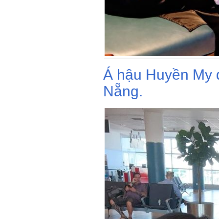
Á hậu Huyền My d
Nẵng.