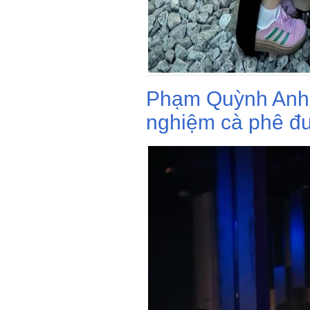
Phạm Quỳnh Anh c
nghiệm cà phê đư