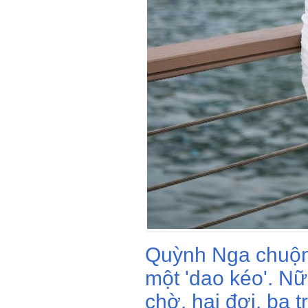
Quỳnh Nga chuộ
một 'dao kéo'. Nữ 
chờ, hai đợi, ba 