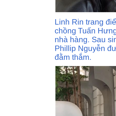
Linh Rin trang 
chồng Tuấn Hưng
nhà hàng. Sau si
Phillip Nguyễn đ
đằm thắm.