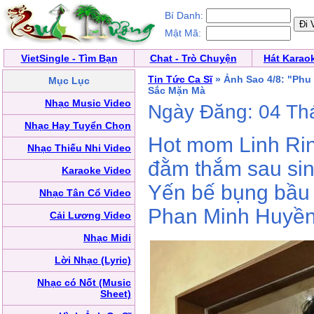
Bí Danh:
Mật Mã:
VietSingle - Tìm Bạn
Chat - Trò Chuyện
Hát Karao
Tin Tức Ca Sĩ
» Ảnh Sao 4/8: "Phu
Mục Lục
Sắc Mặn Mà
Nhạc Music Video
Ngày Đăng: 04 Th
Nhạc Hay Tuyển Chọn
Hot mom Linh Ri
Nhạc Thiếu Nhi Video
đằm thắm sau sin
Karaoke Video
Yến bế bụng bầu 
Nhạc Tân Cổ Video
Phan Minh Huyền 
Cải Lương Video
Nhạc Midi
Lời Nhạc (Lyric)
Nhạc có Nốt (Music
Sheet)