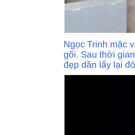
Ngọc Trinh mặc v
gối. Sau thời gian
đẹp dần lấy lại đ