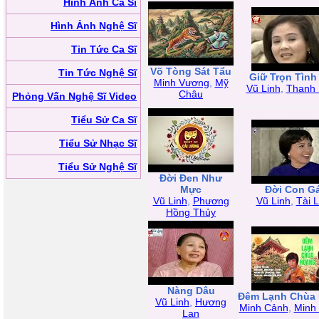
Hình Ảnh Ca Sĩ
Hình Ảnh Nghệ Sĩ
Tin Tức Ca Sĩ
Võ Tòng Sát Tẩu
Tin Tức Nghệ Sĩ
Giữ Trọn Tình
Minh Vương
,
Mỹ
Vũ Linh
,
Thanh
Châu
Phỏng Vấn Nghệ Sĩ Video
Tiểu Sử Ca Sĩ
Tiểu Sử Nhạc Sĩ
Tiểu Sử Nghệ Sĩ
Đời Đen Như
Mực
Đời Con Gá
Vũ Linh
,
Phương
Vũ Linh
,
Tài L
Hồng Thủy
Nàng Dâu
Đêm Lạnh Chùa
Vũ Linh
,
Hương
Minh Cảnh
,
Minh
Lan