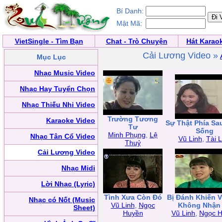
Bí Danh:
Mật Mã:
VietSingle - Tìm Bạn
Chat - Trò Chuyện
Hát Karao
Cải Lương Video »
Mục Lục
Nhạc Music Video
Nhạc Hay Tuyển Chọn
Nhạc Thiếu Nhi Video
Trường Tương
Karaoke Video
Sự Thật Phía Sa
Tư
Sống
Minh Phụng
,
Lệ
Nhạc Tân Cổ Video
Vũ Linh
,
Tài L
Thuỷ
Cải Lương Video
Nhạc Midi
Lời Nhạc (Lyric)
Tình Xưa Còn Đó
Bị Đánh Khiến 
Nhạc có Nốt (Music
Vũ Linh
,
Ngọc
Không Nhận
Sheet)
Huyền
Vũ Linh
,
Ngọc 