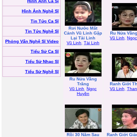
Hình Ảnh Ca Sĩ
Hình Ảnh Nghệ Sĩ
Tin Tức Ca Sĩ
Rơi Nước Mắt
Tin Tức Nghệ Sĩ
Cảnh Vũ Linh Gặp
Ru Nửa Vầng
Lại Tài Linh
Vũ Linh
,
Ngọc
Phỏng Vấn Nghệ Sĩ Video
Vũ Linh
,
Tài Linh
Tiểu Sử Ca Sĩ
Tiểu Sử Nhạc Sĩ
Tiểu Sử Nghệ Sĩ
Ru Nửa Vầng
Trăng
Ranh Giới T
Vũ Linh
,
Ngọc
Vũ Linh
,
Than
Huyền
Rồi 30 Năm Sau
Ranh Giới Gi