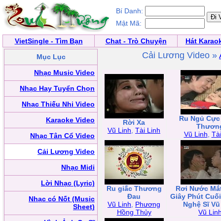
Bí Danh:
Mật Mã:
VietSingle - Tìm Bạn
Chat - Trò Chuyện
Hát Karao
Cải Lương Video »
Mục Lục
Nhạc Music Video
Nhạc Hay Tuyển Chọn
Nhạc Thiếu Nhi Video
Ru Ngủ Cực
Karaoke Video
Rời Xa
Thươn
Vũ Linh
,
Tài Linh
Vũ Linh
,
Tài
Nhạc Tân Cổ Video
Cải Lương Video
Nhạc Midi
Lời Nhạc (Lyric)
Ru giấc Thương
Rơi Nước Mắ
Đau
Giây Phút Cuố
Nhạc có Nốt (Music
Vũ Linh
,
Phương
Nghệ Sĩ Vũ
Sheet)
Hồng Thủy
Vũ Lin