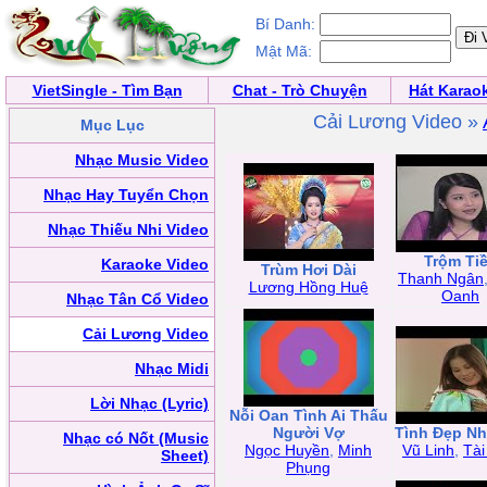
Bí Danh:
Mật Mã:
VietSingle - Tìm Bạn
Chat - Trò Chuyện
Hát Karao
Cải Lương Video »
Mục Lục
Nhạc Music Video
Nhạc Hay Tuyển Chọn
Nhạc Thiếu Nhi Video
Trộm Ti
Karaoke Video
Trùm Hơi Dài
Thanh Ngân
Lương Hồng Huệ
Oanh
Nhạc Tân Cổ Video
Cải Lương Video
Nhạc Midi
Lời Nhạc (Lyric)
Nỗi Oan Tình Ai Thấu
Người Vợ
Tình Đẹp N
Nhạc có Nốt (Music
Ngọc Huyền
,
Minh
Vũ Linh
,
Tài
Sheet)
Phụng