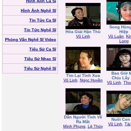
Hình Ảnh Ca Sĩ
Hình Ảnh Nghệ Sĩ
Tin Tức Ca Sĩ
Song Hùn
Tin Tức Nghệ Sĩ
Hóa Giải Hận Thù
Hiệp
Vũ Linh
Vũ Luân
,
Ki
Phỏng Vấn Nghệ Sĩ Video
Long
Tiểu Sử Ca Sĩ
Tiểu Sử Nhạc Sĩ
Tiểu Sử Nghệ Sĩ
Bao Giờ 
Tìm Lại Tình Xưa
Chịu Lấy
Vũ Linh
,
Ngọc Huyền
Vũ Linh
,
Tho
Dẫn Người Tình Về
Nuôi Con
Ra Mắt
Vũ Linh
,
Tài
Minh Phụng
,
Lệ Thủy