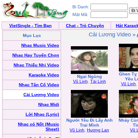
Bí Danh:
Mật Mã:
VietSingle - Tìm Bạn
Chat - Trò Chuyện
Hát Karao
Cải Lương Video »
Mục Lục
Nhạc Music Video
Nhạc Hay Tuyển Chọn
Nhạc Thiếu Nhi Video
Ghen Tỵ 
Karaoke Video
Ngại Ngùng
Yêu L
Vũ Linh
,
Tài Linh
Vũ Linh
Nhạc Tân Cổ Video
Cải Lương Video
Nhạc Midi
Lời Nhạc (Lyric)
Người Yêu Đi Lấy Anh
Nhảy Cù
Nhạc có Nốt (Music
Trai Mình
Tì
Sheet)
Vũ Linh
,
Hương Lan
Vũ 