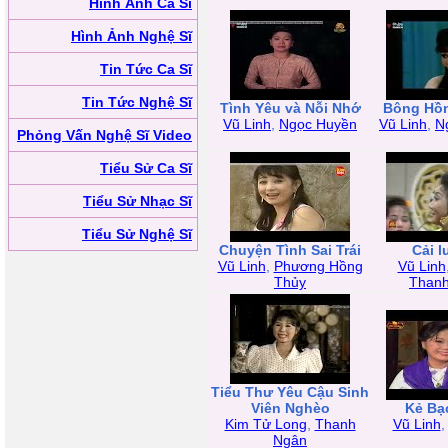
Hình Ảnh Ca Sĩ
Hình Ảnh Nghệ Sĩ
Tin Tức Ca Sĩ
Tin Tức Nghệ Sĩ
Tình Yêu và Nỗi Nhớ
Bông Hồn
Vũ Linh
,
Ngọc Huyền
Vũ Linh
,
N
Phỏng Vấn Nghệ Sĩ Video
Tiểu Sử Ca Sĩ
Tiểu Sử Nhạc Sĩ
Tiểu Sử Nghệ Sĩ
Chuyện Tình Sai Trái
Cải 
Vũ Linh
,
Phương Hồng
Vũ Linh
Thủy
Than
Tiểu Thư Yêu Cậu Sinh
Viên Nghèo
Kẻ Bạ
Kim Tử Long
,
Thanh
Vũ Linh
Ngân