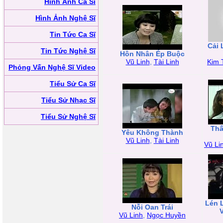
Hình Ảnh Ca Sĩ
Hình Ảnh Nghệ Sĩ
Tin Tức Ca Sĩ
Cải 
Tin Tức Nghệ Sĩ
Hôn Nhân Ép Buộc
Vũ Linh
,
Tài Linh
Kim 
Phỏng Vấn Nghệ Sĩ Video
Tiểu Sử Ca Sĩ
Tiểu Sử Nhạc Sĩ
Tiểu Sử Nghệ Sĩ
Thấ
Yêu Không Thành
Vũ Linh
,
Tài Linh
Vũ Li
Lén 
Nỗi Oan Trái
Vũ Linh
,
Ngọc Huyền