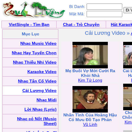
Bí Danh:
Mật Mã:
VietSingle - Tìm Bạn
Chat - Trò Chuyện
Hát Karao
Cải Lương Video »
Mục Lục
Nhạc Music Video
Nhạc Hay Tuyển Chọn
Nhạc Thiếu Nhi Video
Mẹ Đuổi Vợ Mới Cưới Ra
Cải 
Karaoke Video
Khỏi Nhà
H
Kim Tử Long
Nhạc Tân Cổ Video
Cải Lương Video
Nhạc Midi
Lời Nhạc (Lyric)
Chi
Nhân Tình Của Hoàng Hậu
Chồn
Nhạc có Nốt (Music
Có Mưu Đồ Tạo Phản
Kim
Sheet)
Vũ Linh