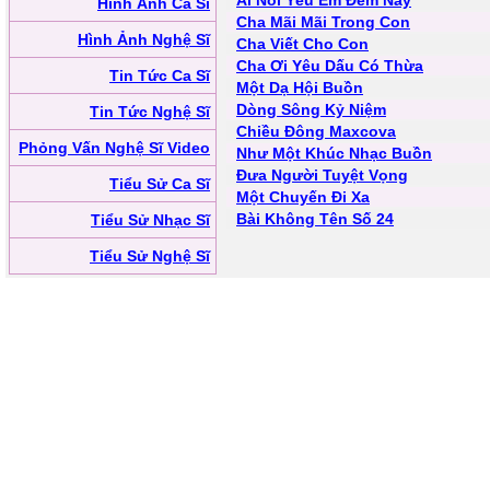
Ai Nói Yêu Em Đêm Nay
Hình Ảnh Ca Sĩ
Cha Mãi Mãi Trong Con
Hình Ảnh Nghệ Sĩ
Cha Viết Cho Con
Cha Ơi Yêu Dấu Có Thừa
Tin Tức Ca Sĩ
Một Dạ Hội Buồn
Dòng Sông Kỷ Niệm
Tin Tức Nghệ Sĩ
Chiều Đông Maxcova
Phỏng Vấn Nghệ Sĩ Video
Như Một Khúc Nhạc Buồn
Đưa Người Tuyệt Vọng
Tiểu Sử Ca Sĩ
Một Chuyến Đi Xa
Bài Không Tên Số 24
Tiểu Sử Nhạc Sĩ
Tiểu Sử Nghệ Sĩ