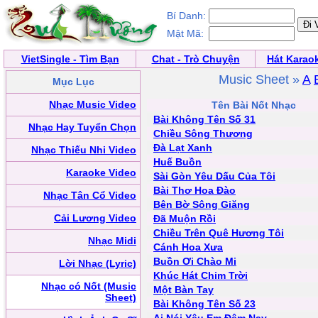
Bí Danh:
Mật Mã:
VietSingle - Tìm Bạn
Chat - Trò Chuyện
Hát Karao
Music Sheet »
A
Mục Lục
Nhạc Music Video
Tên Bài Nốt Nhạc
Bài Không Tên Số 31
Nhạc Hay Tuyển Chọn
Chiều Sông Thương
Đà Lạt Xanh
Nhạc Thiếu Nhi Video
Huế Buồn
Karaoke Video
Sài Gòn Yêu Dấu Của Tôi
Bài Thơ Hoa Đào
Nhạc Tân Cổ Video
Bên Bờ Sông Giăng
Cải Lương Video
Đã Muộn Rồi
Chiều Trên Quê Hương Tôi
Nhạc Midi
Cánh Hoa Xưa
Buồn Ơi Chào Mi
Lời Nhạc (Lyric)
Khúc Hát Chim Trời
Nhạc có Nốt (Music
Một Bàn Tay
Sheet)
Bài Không Tên Số 23