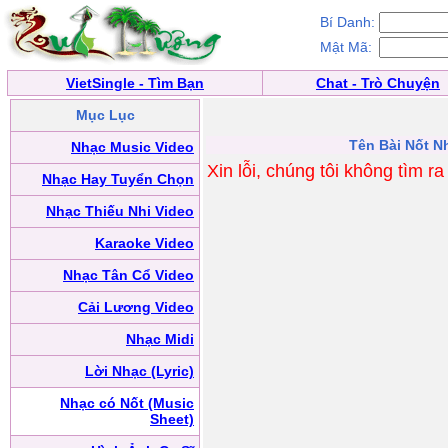
Bí Danh:
Mật Mã:
VietSingle - Tìm Bạn
Chat - Trò Chuyện
Mục Lục
Tên Bài Nốt N
Nhạc Music Video
Xin lỗi, chúng tôi không tìm r
Nhạc Hay Tuyển Chọn
Nhạc Thiếu Nhi Video
Karaoke Video
Nhạc Tân Cổ Video
Cải Lương Video
Nhạc Midi
Lời Nhạc (Lyric)
Nhạc có Nốt (Music
Sheet)