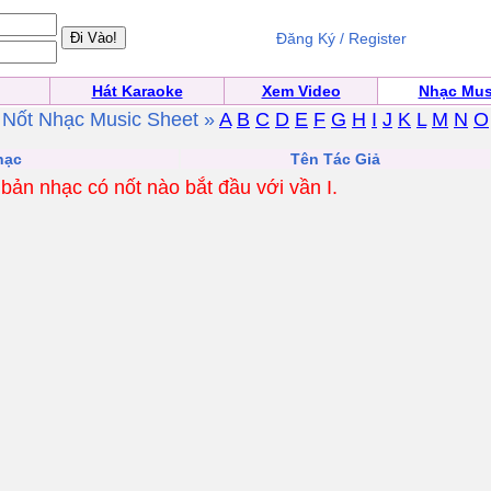
Đăng Ký / Register
Hát Karaoke
Xem Video
Nhạc Mus
Nốt Nhạc Music Sheet »
A
B
C
D
E
F
G
H
I
J
K
L
M
N
O
hạc
Tên Tác Giả
a bản nhạc có nốt nào bắt đầu với vần I.