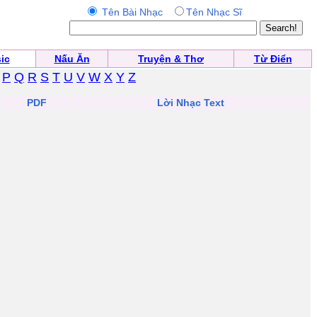
Tên Bài Nhạc
Tên Nhạc Sĩ
ic
Nấu Ăn
Truyện & Thơ
Từ Điển
P
Q
R
S
T
U
V
W
X
Y
Z
PDF
Lời Nhạc Text