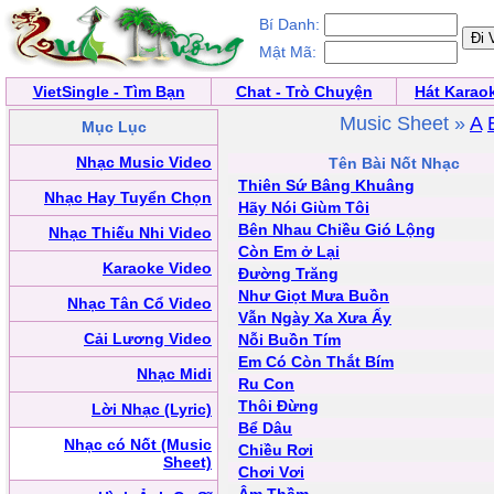
Bí Danh:
Mật Mã:
VietSingle - Tìm Bạn
Chat - Trò Chuyện
Hát Karao
Music Sheet »
A
Mục Lục
Nhạc Music Video
Tên Bài Nốt Nhạc
Thiên Sứ Bâng Khuâng
Nhạc Hay Tuyển Chọn
Hãy Nói Giùm Tôi
Bên Nhau Chiều Gió Lộng
Nhạc Thiếu Nhi Video
Còn Em ở Lại
Karaoke Video
Đường Trăng
Như Giọt Mưa Buồn
Nhạc Tân Cổ Video
Vẫn Ngày Xa Xưa Ấy
Cải Lương Video
Nỗi Buồn Tím
Em Có Còn Thắt Bím
Nhạc Midi
Ru Con
Thôi Đừng
Lời Nhạc (Lyric)
Bể Dâu
Nhạc có Nốt (Music
Chiều Rơi
Sheet)
Chơi Vơi