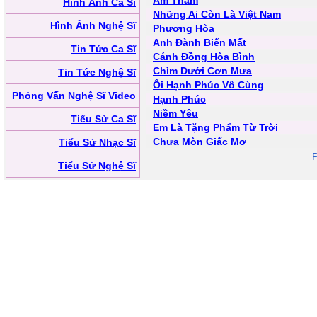
Âm Thầm
Hình Ảnh Ca Sĩ
Những Ai Còn Là Việt Nam
Hình Ảnh Nghệ Sĩ
Phương Hòa
Anh Đành Biến Mất
Tin Tức Ca Sĩ
Cánh Đồng Hòa Bình
Chìm Dưới Cơn Mưa
Tin Tức Nghệ Sĩ
Ôi Hạnh Phúc Vô Cùng
Phỏng Vấn Nghệ Sĩ Video
Hạnh Phúc
Niềm Yêu
Tiểu Sử Ca Sĩ
Em Là Tặng Phẩm Từ Trời
Chưa Mòn Giấc Mơ
Tiểu Sử Nhạc Sĩ
Tiểu Sử Nghệ Sĩ