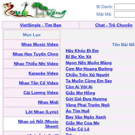
Bí Danh:
Mật Mã:
VietSingle - Tìm Bạn
Chat - Trò Chuyện
Mục Lục
Nhạc Music Video
Tên Bài Nố
Hãy Khóc Đi Em
Nhạc Hay Tuyển Chọn
Bí Bo Xìn Xịt
Ngọn Nến Muộn Màng
Nhạc Thiếu Nhi Video
Cơn Mơ Hoang Đường
Karaoke Video
Chiều Trên Xứ Người
Ta Muốn Cùng Em Say
Nhạc Tân Cổ Video
Còn Ai Với Ai
Cải Lương Video
Giấc Mơ Hồng
Gởi Gió Đưa Hương
Nhạc Midi
Vàng Phai Trước Ngõ
Áo Tím Huế
Lời Nhạc (Lyric)
Bay Vào Ngày Xanh
Nhạc có Nốt (Music
Giấc Mơ Của Mẹ
Sheet)
Chắc Có Lẽ