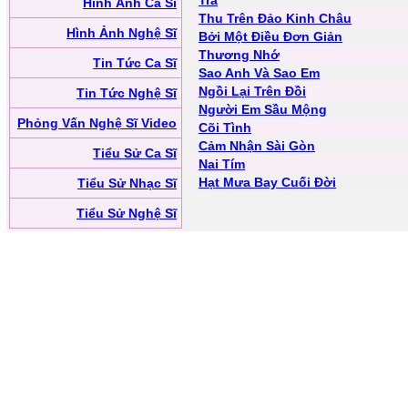
Trả
Hình Ảnh Ca Sĩ
Thu Trên Đảo Kinh Châu
Hình Ảnh Nghệ Sĩ
Bởi Một Điều Đơn Giản
Thương Nhớ
Tin Tức Ca Sĩ
Sao Anh Và Sao Em
Ngồi Lại Trên Đồi
Tin Tức Nghệ Sĩ
Người Em Sầu Mộng
Phỏng Vấn Nghệ Sĩ Video
Cõi Tình
Cảm Nhận Sài Gòn
Tiểu Sử Ca Sĩ
Nai Tím
Hạt Mưa Bay Cuối Đời
Tiểu Sử Nhạc Sĩ
Tiểu Sử Nghệ Sĩ