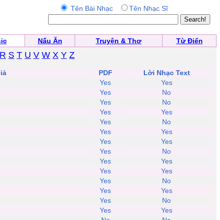
Tên Bài Nhạc
Tên Nhạc Sĩ
ic
Nấu Ăn
Truyện & Thơ
Từ Điển
R
S
T
U
V
W
X
Y
Z
iả
PDF
Lời Nhạc Text
Yes
Yes
Yes
No
Yes
No
Yes
Yes
Yes
No
Yes
Yes
Yes
Yes
Yes
No
Yes
Yes
Yes
Yes
Yes
No
Yes
Yes
Yes
No
Yes
Yes