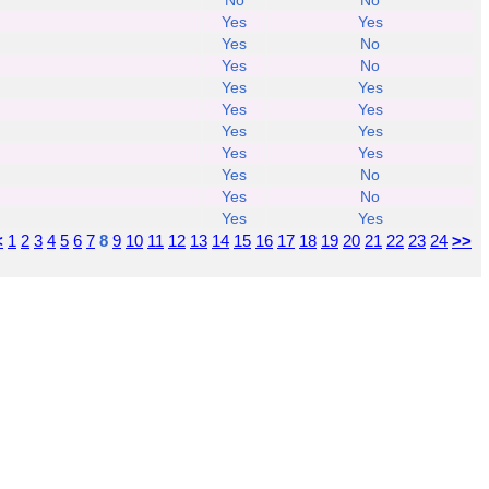
No
No
Yes
Yes
Yes
No
Yes
No
Yes
Yes
Yes
Yes
Yes
Yes
Yes
Yes
Yes
No
Yes
No
Yes
Yes
<
1
2
3
4
5
6
7
8
9
10
11
12
13
14
15
16
17
18
19
20
21
22
23
24
>>