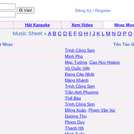
Đăng Ký / Register
Hát Karaoke
Xem Video
Nhạc Mus
Music Sheet »
A
B
C
D
E
F
G
H
I
J
K
L
M
N
O
P
Q
t Nhạc
Tên Tác G
Trịnh Công Sơn
Minh Phú
Mạc Tường
,
Cao Huy Hoàng
Vũ Quốc Việt
Đang Cập Nhật
Đăng Khánh
Trịnh Công Sơn
Trần Anh Phương
Thế Bảo
Trịnh Công Sơn
Đồng Xuân
,
Phạm Văn Vui
Dương Thụ
Phạm Duy
Thanh Hồ