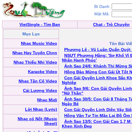
Bí Danh:
Mật Mã:
VietSingle - Tìm Bạn
Chat - Trò Chuyện
Mục Lục
Nhạc Music Video
Tên Bài Viế
Phương Lê - Vũ Luân Quấn Quýt 
Nhạc Hay Tuyển Chọn
NSƯT Phượng Hằng: 'Sợ Khổ Vì Đ
Nhân Hạnh Phúc'
Nhạc Thiếu Nhi Video
Ảnh Sao 24/6: Khánh Thi Mừng S
Karaoke Video
Hồng Đào Mừng Con Gái Út Tốt N
Con Gái Quyền Linh Khoe Sắc Kh
Nhạc Tân Cổ Video
Nghiệp
Ảnh Sao 9/6: Con Gái Quyền Lin
Cải Lương Video
"Nữ Thần"
Ảnh Sao 30/5: Con Gái 8 Tháng T
Nhạc Midi
Ngày Bé
Lời Nhạc (Lyric)
Con Gái Quyền Linh Diện Váy Si
Hồng Vân Tự Tin Mặc Lại Đồ Ôm
Nhạc có Nốt (Music
Ảnh Sao 13/5: Con Gái Cao 1,7 
Sheet)
Khen Xinh Đẹp