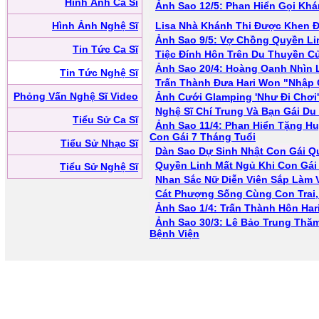
Hình Ảnh Ca Sĩ
Ảnh Sao 12/5: Phan Hiển Gọi Kh
Hình Ảnh Nghệ Sĩ
Lisa Nhà Khánh Thi Được Khen Đá
Ảnh Sao 9/5: Vợ Chồng Quyền Li
Tin Tức Ca Sĩ
Tiệc Đính Hôn Trên Du Thuyền C
Ảnh Sao 20/4: Hoàng Oanh Nhìn 
Tin Tức Nghệ Sĩ
Trấn Thành Đưa Hari Won "Nhập
Phỏng Vấn Nghệ Sĩ Video
Ảnh Cưới Glamping 'Như Đi Chơi
Nghệ Sĩ Chí Trung Và Bạn Gái Du
Tiểu Sử Ca Sĩ
Ảnh Sao 11/4: Phan Hiển Tặng 
Con Gái 7 Tháng Tuổi
Tiểu Sử Nhạc Sĩ
Dàn Sao Dự Sinh Nhật Con Gái Q
Quyền Linh Mất Ngủ Khi Con Gái
Tiểu Sử Nghệ Sĩ
Nhan Sắc Nữ Diễn Viên Sắp Làm
Cát Phượng Sống Cùng Con Trai,
Ảnh Sao 1/4: Trấn Thành Hôn Ha
Ảnh Sao 30/3: Lê Bảo Trung Thă
Bệnh Viện