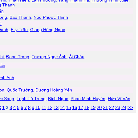
Thi
,
Phan Hiển
,
Lan Phương
,
Tăng Thanh Hà
,
Phương Trinh Jolie
,
 Thanh
ển
ờng
,
Bảo Thanh
,
Noo Phước Thịnh
ê
Oanh
,
Elly Trần
,
Giang Hồng Ngọc
hi
,
Đoan Trang
,
Trương Ngọc Ánh
,
Ái Châu
,
Vân
nh Anh
on
,
Quốc Trường
,
Dương Hoàng Yến
c Sang
,
Trịnh Tú Trung
,
Bích Ngọc
,
Phan Minh Huyền
,
Hứa Vĩ Văn
<
1
2
3
4
5
6
7
8
9
10
11
12
13
14
15
16
17
18
19
20
21
22
23
24
>>