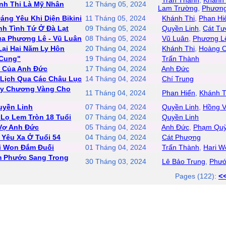
Trần Thành
,
Khánh 
ánh Thi Là Mỹ Nhân
12 Tháng 05, 2024
Lam Trường
,
Phương
ng Yêu Khi Diện Bikini
11 Tháng 05, 2024
Khánh Thi
,
Phan Hi
nh Tình Tứ Ở Đà Lạt
09 Tháng 05, 2024
Quyền Linh
,
Cát Tư
ủa Phương Lê - Vũ Luân
08 Tháng 05, 2024
Vũ Luân
,
Phương L
Lại Hai Năm Ly Hôn
20 Tháng 04, 2024
Khánh Thi
,
Hoàng 
 Cung"
19 Tháng 04, 2024
Trấn Thành
' Của Anh Đức
17 Tháng 04, 2024
Anh Đức
 Lịch Qua Các Châu Lục
14 Tháng 04, 2024
Chí Trung
Huy Chương Vàng Cho
11 Tháng 04, 2024
Phan Hiển
,
Khánh T
uyền Linh
07 Tháng 04, 2024
Quyền Linh
,
Hồng 
 Lọ Lem Tròn 18 Tuổi
07 Tháng 04, 2024
Quyền Linh
 Vợ Anh Đức
05 Tháng 04, 2024
Anh Đức
,
Phạm Quỳ
 Yêu Xa Ở Tuổi 54
04 Tháng 04, 2024
Cát Phượng
ri Won Đắm Đuối
01 Tháng 04, 2024
Trấn Thành
,
Hari W
m Phước Sang Trong
30 Tháng 03, 2024
Lê Bảo Trung
,
Phướ
<
Pages (122):