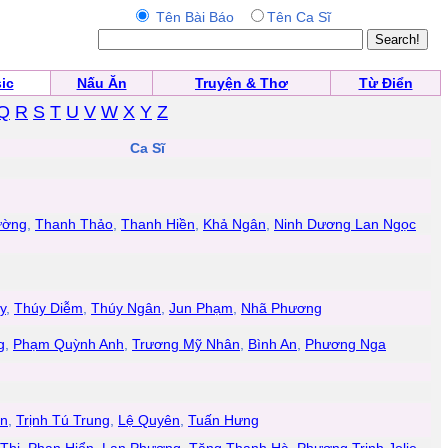
Tên Bài Báo
Tên Ca Sĩ
ic
Nấu Ăn
Truyện & Thơ
Từ Điển
Q
R
S
T
U
V
W
X
Y
Z
Ca Sĩ
ường
,
Thanh Thảo
,
Thanh Hiền
,
Khả Ngân
,
Ninh Dương Lan Ngọc
y
,
Thúy Diễm
,
Thúy Ngân
,
Jun Phạm
,
Nhã Phương
g
,
Phạm Quỳnh Anh
,
Trương Mỹ Nhân
,
Bình An
,
Phương Nga
ân
,
Trịnh Tú Trung
,
Lệ Quyên
,
Tuấn Hưng