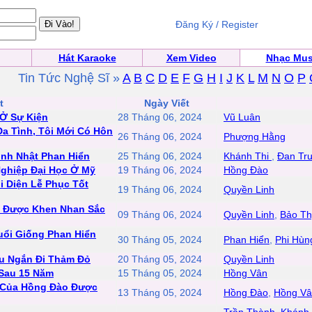
Đăng Ký / Register
Hát Karaoke
Xem Video
Nhạc Mus
Tin Tức Nghệ Sĩ »
A
B
C
D
E
F
G
H
I
J
K
L
M
N
O
P
t
Ngày Viết
Ở Sự Kiện
28 Tháng 06, 2024
Vũ Luân
a Tình, Tôi Mới Có Hôn
26 Tháng 06, 2024
Phượng Hằng
inh Nhật Phan Hiển
25 Tháng 06, 2024
Khánh Thi
,
Đan Tr
ghiệp Đại Học Ở Mỹ
19 Tháng 06, 2024
Hồng Đào
i Diện Lễ Phục Tốt
19 Tháng 06, 2024
Quyền Linh
h Được Khen Nhan Sắc
09 Tháng 06, 2024
Quyền Linh
,
Bảo Th
uổi Giống Phan Hiển
30 Tháng 05, 2024
Phan Hiển
,
Phi Hùn
êu Ngắn Đi Thảm Đỏ
20 Tháng 05, 2024
Quyền Linh
 Sau 15 Năm
15 Tháng 05, 2024
Hồng Vân
M Của Hồng Đào Được
13 Tháng 05, 2024
Hồng Đào
,
Hồng V