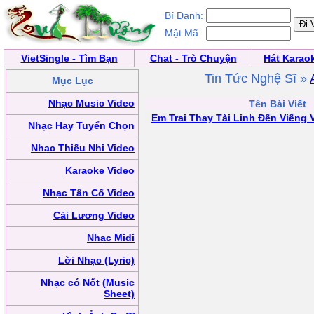
Bí Danh:
Mật Mã:
VietSingle - Tìm Bạn
Chat - Trò Chuyện
Hát Karao
Tin Tức Nghệ Sĩ »
Mục Lục
Nhạc Music Video
Tên Bài Viết
Em Trai Thay Tài Linh Đến Viếng 
Nhạc Hay Tuyển Chọn
Nhạc Thiếu Nhi Video
Karaoke Video
Nhạc Tân Cổ Video
Cải Lương Video
Nhạc Midi
Lời Nhạc (Lyric)
Nhạc có Nốt (Music
Sheet)