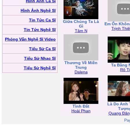
Hình Ảnh Ca Sĩ
Hình Ảnh Nghệ Sĩ
Tin Tức Ca Sĩ
Giữa Chúng Ta Là
Em Ổn Khôn
Gì
Trịnh Thi
Tin Tức Nghệ Sĩ
Tâm N
Phỏng Vấn Nghệ Sĩ Video
Tiểu Sử Ca Sĩ
Tiểu Sử Nhạc Sĩ
Thương Về Miền
Ta Bằng 
Trung
Tiểu Sử Nghệ Sĩ
Rô Ti
Dalena
Là Do Anh
Tình Đất
Tượn
Hoài Phan
Quang Đăn
Pa