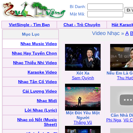
Bí Danh:
Mật Mã:
VietSingle - Tìm Bạn
Chat - Trò Chuyện
Hát Karao
Video Nhạc »
A
Mục Lục
Nhạc Music Video
Nhạc Hay Tuyển Chọn
Nhạc Thiếu Nhi Video
Karaoke Video
Xót Xa
Nếu Em Là G
Sam Quỳnh
Thu Hư
Nhạc Tân Cổ Video
Cải Lương Video
Nhạc Midi
Lời Nhạc (Lyric)
Một Đời Yêu Một
Căn Nhà D
Người
Nhạc có Nốt (Music
Phi Nga
,
Vũ C
Thắng Vũ
Sheet)