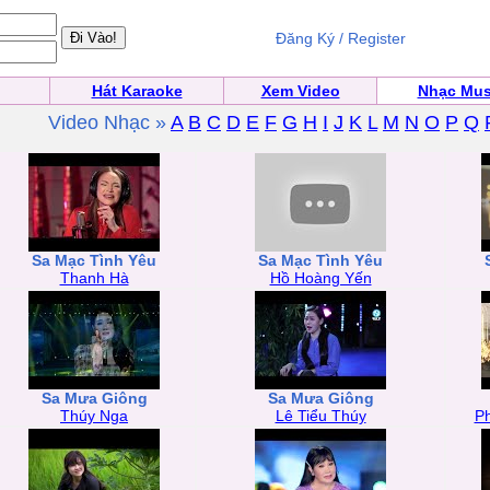
Đăng Ký / Register
Hát Karaoke
Xem Video
Nhạc Mus
Video Nhạc »
A
B
C
D
E
F
G
H
I
J
K
L
M
N
O
P
Q
Sa Mạc Tình Yêu
Sa Mạc Tình Yêu
Thanh Hà
Hồ Hoàng Yến
Sa Mưa Giông
Sa Mưa Giông
Thúy Nga
Lê Tiểu Thúy
P