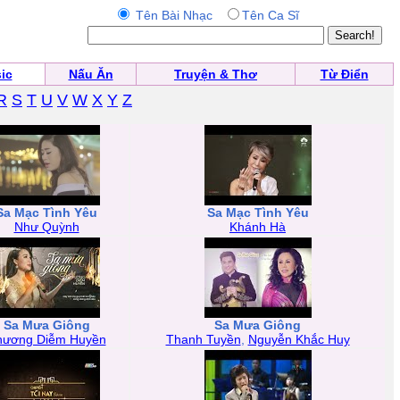
Tên Bài Nhạc
Tên Ca Sĩ
ic
Nấu Ăn
Truyện & Thơ
Từ Điển
R
S
T
U
V
W
X
Y
Z
Sa Mạc Tình Yêu
Sa Mạc Tình Yêu
Như Quỳnh
Khánh Hà
Sa Mưa Giông
Sa Mưa Giông
hương Diễm Huyền
Thanh Tuyền
,
Nguyễn Khắc Huy