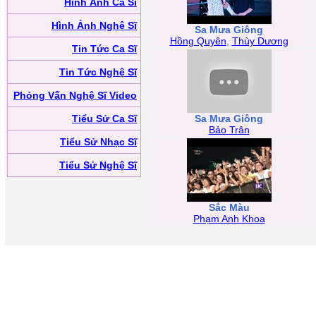
Hình Ảnh Ca Sĩ
Hình Ảnh Nghệ Sĩ
Sa Mưa Giông
Hồng Quyên
,
Thùy Dương
Tin Tức Ca Sĩ
Tin Tức Nghệ Sĩ
Phỏng Vấn Nghệ Sĩ Video
Tiểu Sử Ca Sĩ
Sa Mưa Giông
Bảo Trân
Tiểu Sử Nhạc Sĩ
Tiểu Sử Nghệ Sĩ
Sắc Màu
Phạm Anh Khoa