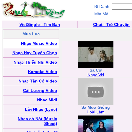
Bí Danh:
Mật Mã:
VietSingle - Tìm Bạn
Chat - Trò Chuyện
Mục Lục
Nhạc Music Video
Nhạc Hay Tuyển Chọn
Nhạc Thiếu Nhi Video
Sa Cơ
Karaoke Video
Nhạc VN
Nhạc Tân Cổ Video
Cải Lương Video
Nhạc Midi
Sa Mưa Giông
Lời Nhạc (Lyric)
Hoài Lâm
Nhạc có Nốt (Music
Sheet)