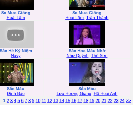
Sa Mưa Giông
Sa Mưa Giông
Hoài Lâm
Hoài Lâm
,
Trấn Thành
Sắc Hè Kỷ Niệm
Sắc Hoa Màu Nhớ
Navy
Như Quỳnh
,
Thế Sơn
Sắc Màu
Sắc Màu
Đình Bảo
Lưu Hương Giang
,
Hồ Hoài Anh
1
2
3
4
5
6
7
8
9
10
11
12
13
14
15
16
17
18
19
20
21
22
23
24
>>
):