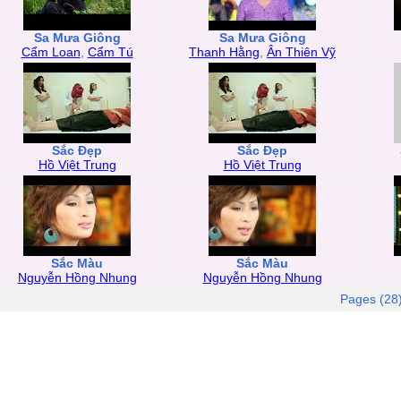
Sa Mưa Giông
Sa Mưa Giông
Cẩm Loan
,
Cẩm Tú
Thanh Hằng
,
Ân Thiên Vỹ
Sắc Đẹp
Sắc Đẹp
Hồ Việt Trung
Hồ Việt Trung
Sắc Màu
Sắc Màu
Nguyễn Hồng Nhung
Nguyễn Hồng Nhung
Pages (28