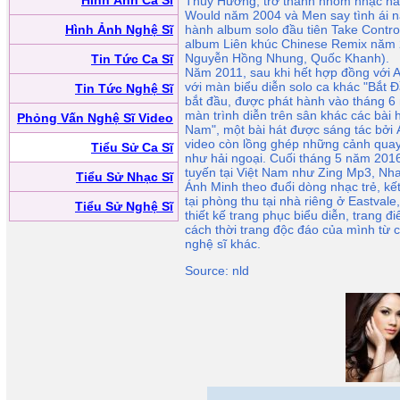
Hình Ảnh Ca Sĩ
Thùy Hương, trở thành nhóm nhạc hai 
Would năm 2004 và Men say tình ái nă
Hình Ảnh Nghệ Sĩ
hành album solo đầu tiên Take Contr
album Liên khúc Chinese Remix năm 
Nguyễn Hồng Nhung, Quốc Khanh).
Tin Tức Ca Sĩ
Năm 2011, sau khi hết hợp đồng với A
với màn biểu diễn solo ca khác "Bắt 
Tin Tức Nghệ Sĩ
bắt đầu, được phát hành vào tháng 
màn trình diễn trên sân khác các bài 
Phỏng Vấn Nghệ Sĩ Video
Nam", một bài hát được sáng tác bởi 
video còn lồng ghép những cảnh quay 
Tiểu Sử Ca Sĩ
như hải ngoại. Cuối tháng 5 năm 201
tuyến tại Việt Nam như Zing Mp3, Nh
Tiểu Sử Nhạc Sĩ
Ánh Minh theo đuổi dòng nhạc trẻ, k
tại phòng thu tại nhà riêng ở Eastval
Tiểu Sử Nghệ Sĩ
thiết kế trang phục biểu diễn, trang
cách thời trang độc đáo của mình từ 
nghệ sĩ khác.
Source: nld