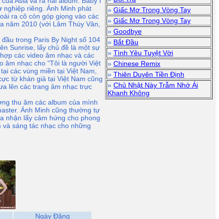
của Asia và ra hai album: Baby I
ự nghiệp riêng. Ánh Minh phát
»
Giấc Mơ Trong Vòng Tay
ài ra cô còn góp giọng vào các
»
Giấc Mơ Trong Vòng Tay
ưa năm 2010 (với Lâm Thúy Vân,
»
Goodbye
 đầu trong Paris By Night số 104
»
Bắt Đầu
ên Sunrise, lấy chủ đề là một sự
»
Tình Yêu Tuyệt Vời
hợp các video âm nhạc và các
o âm nhạc cho "Tôi là người Việt
»
Chinese Remix
ại các vùng miền tại Việt Nam,
»
Thiên Duyên Tiền Định
ực từ khán giả tại Việt Nam cũng
»
Chủ Nhật Này Trẫm Nhớ Ái
ưa lên các trang âm nhạc trực
Khanh Không
ường thu âm các album của mình
 master. Ánh Minh cũng thường tự
thừa nhận lấy cảm hứng cho phong
ểm và sáng tác nhạc cho những
Ngày Đăng