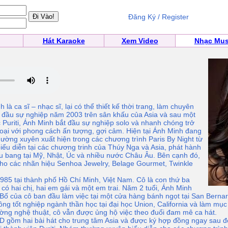
Đăng Ký / Register
Hát Karaoke
Xem Video
Nhạc Mus
 ca sĩ – nhạc sĩ, lại có thể thiết kế thời trang, làm chuyên
t đầu sự nghiệp năm 2003 trên sân khấu của Asia và sau một
 Puriti, Ánh Minh bắt đầu sự nghiệp solo và nhanh chóng trở
goại với phong cách ấn tượng, gợi cảm. Hiện tại Ánh Minh đang
hường xuyên xuất hiện trong các chương trình Paris By Night từ
ểu diễn tại các chương trinh của Thúy Nga và Asia, phát hành
iểu bang tại Mỹ, Nhật, Úc và nhiều nước Châu Âu. Bên cạnh đó,
ho các nhãn hiệu Senhoa Jewelry, Belage Gourmet, Twinkle
85 tại thành phố Hồ Chí Minh, Việt Nam. Cô là con thứ ba
có hai chị, hai em gái và một em trai. Năm 2 tuổi, Ánh Minh
. Bố của cô ban đầu làm việc tại một cửa hàng bánh ngọt tại San Berna
ng tốt nghiệp ngành thần học tại đại học Union, California và làm mục 
ờng nghệ thuật, cô vẫn được ủng hộ việc theo đuổi đam mê ca hát.
gồm hai bài hát cho trung tâm Asia và được ký hợp đồng ngay sau đó