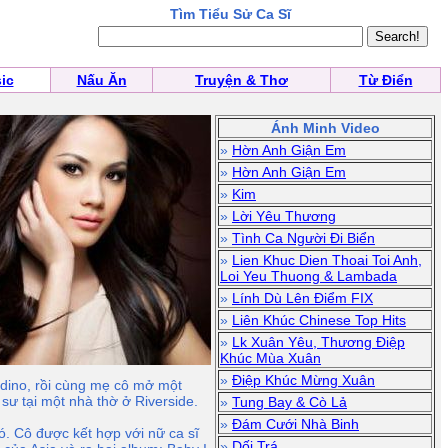
Tìm Tiểu Sử Ca Sĩ
ic
Nấu Ăn
Truyện & Thơ
Từ Điển
Ánh Minh Video
»
Hờn Anh Giận Em
»
Hờn Anh Giận Em
»
Kim
»
Lời Yêu Thương
»
Tình Ca Người Đi Biển
»
Lien Khuc Dien Thoai Toi Anh,
Loi Yeu Thuong & Lambada
»
Lính Dù Lên Điểm FIX
»
Liên Khúc Chinese Top Hits
»
Lk Xuân Yêu, Thương Điệp
Khúc Mùa Xuân
»
Điệp Khúc Mừng Xuân
rdino, rồi cùng mẹ cô mở một
sư tại một nhà thờ ở Riverside.
»
Tung Bay & Cò Lả
»
Đám Cưới Nhà Binh
. Cô được kết hợp với nữ ca sĩ
»
Dối Trá