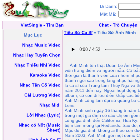
Bí Danh:
Mật Mã:
VietSingle - Tìm Bạn
Chat - Trò Chuyện
Tiểu Sử Ca Sĩ
» Tiểu Sử Ánh Minh
Mục Lục
Nhạc Music Video
Nhạc Hay Tuyển Chọn
Nhạc Thiếu Nhi Video
Ánh Minh tên thật Đoàn Lê Ánh Minh là
viên trang điểm và người mẫu. Cô bắ
Karaoke Video
thời gian là thành viên của nhóm nhạc
thành ngôi sao trong làng nhạc hải n
Nhạc Tân Cổ Video
là ca sĩ của Trung tâm Thúy Nga và t
năm 2011 đến nay. Ngoài hoạt động bi
Cải Lương Video
album, cô còn đi lưu diễn khắp các t
Ánh Minh cũng làm đại sứ quảng bá c
Nhạc Midi
Lens.
Ánh Minh sinh ngày 16 tháng 5 năm 19
Lời Nhạc (Lyric)
trong một gia đình có sáu chị em gồm 
cùng gia đình đến California, Hoa Kỳ
Nhạc có Nốt (Music
tiệm làm móng tại Redlands. Sau đó, ô
Sheet)
Mặc dù gia đình không ai theo con đư
Năm 2003, Ánh Minh gửi một demo CD 