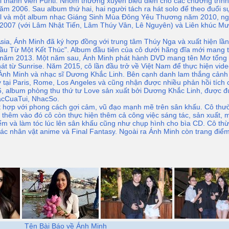
thành viên Puriti. Nhóm thường xuyên biểu diễn cho các chương trình 
m 2006. Sau album thứ hai, hai người tách ra hát solo để theo đuổi s
ol và một album nhạc Giáng Sinh Mùa Đông Yêu Thương năm 2010, ngo
2007 (với Lâm Nhật Tiến, Lâm Thúy Vân, Lê Nguyên) và Liên khúc M
sia, Ánh Minh đã ký hợp đồng với trung tâm Thúy Nga và xuất hiện lần
Đầu Từ Một Kết Thúc". Album đầu tiên của cô dưới hãng đĩa mới mang t
6 năm 2013. Một năm sau, Ánh Minh phát hành DVD mang tên Mơ tổng 
hát từ Sunrise. Năm 2015, cô lần đầu trở về Việt Nam để thực hiện vide
Ánh Minh và nhạc sĩ Dương Khắc Linh. Bên cạnh danh lam thắng cảnh t
tại Paris, Rome, Los Angeles và cũng nhận được nhiều phản hồi tích c
6, album phòng thu thứ tư Love sản xuất bởi Dương Khắc Linh, được đ
acCuaTui, NhacSo.
ết hợp với phong cách gợi cảm, vũ đạo mạnh mẽ trên sân khấu. Cô th
e, thêm vào đó cô còn thực hiện thêm cả công việc sáng tác, sản xuất,
 điểm và làm tóc lúc lên sân khấu cũng như chụp hình cho bìa CD. Cô 
các nhân vật anime và Final Fantasy. Ngoài ra Ánh Minh còn trang đi
Tên Bài Báo về Ánh Minh