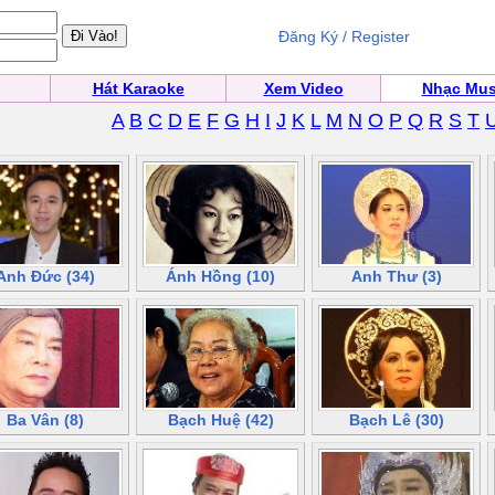
Đăng Ký / Register
Hát Karaoke
Xem Video
Nhạc Mus
A
B
C
D
E
F
G
H
I
J
K
L
M
N
O
P
Q
R
S
T
Anh Đức (34)
Ánh Hồng (10)
Anh Thư (3)
Ba Vân (8)
Bạch Huệ (42)
Bạch Lê (30)