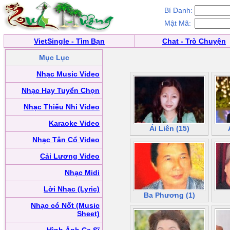
Bí Danh:
Mật Mã:
VietSingle - Tìm Bạn
Chat - Trò Chuyện
Mục Lục
Nhạc Music Video
Nhạc Hay Tuyển Chọn
Nhạc Thiếu Nhi Video
Karaoke Video
Ái Liên (15)
Nhạc Tân Cổ Video
Cải Lương Video
Nhạc Midi
Lời Nhạc (Lyric)
Ba Phương (1)
Nhạc có Nốt (Music
Sheet)