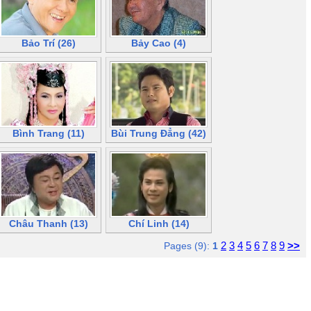
Bảo Trí (26)
Bảy Cao (4)
Bình Trang (11)
Bùi Trung Đẳng (42)
Châu Thanh (13)
Chí Linh (14)
2
3
4
5
6
7
8
9
>>
Pages (9):
1