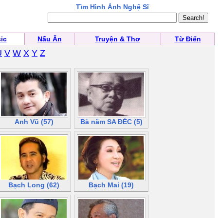
Tìm Hình Ảnh Nghệ Sĩ
ic
Nấu Ăn
Truyện & Thơ
Từ Điển
U
V
W
X
Y
Z
Anh Vũ (57)
Bà năm SA ĐÉC (5)
Bạch Long (62)
Bạch Mai (19)