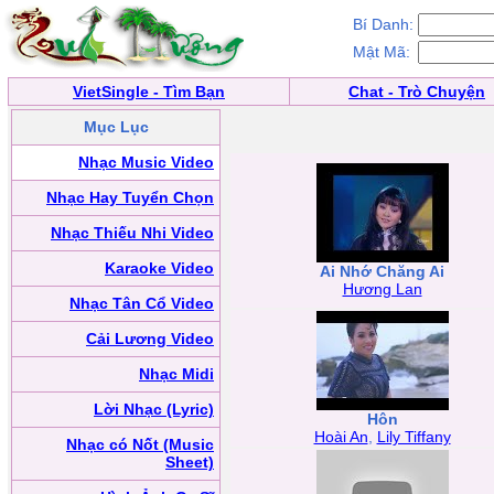
Bí Danh:
Mật Mã:
VietSingle - Tìm Bạn
Chat - Trò Chuyện
Mục Lục
Nhạc Music Video
Nhạc Hay Tuyển Chọn
Nhạc Thiếu Nhi Video
Karaoke Video
Ai Nhớ Chăng Ai
Hương Lan
Nhạc Tân Cổ Video
Cải Lương Video
Nhạc Midi
Lời Nhạc (Lyric)
Hôn
Hoài An
,
Lily Tiffany
Nhạc có Nốt (Music
Sheet)