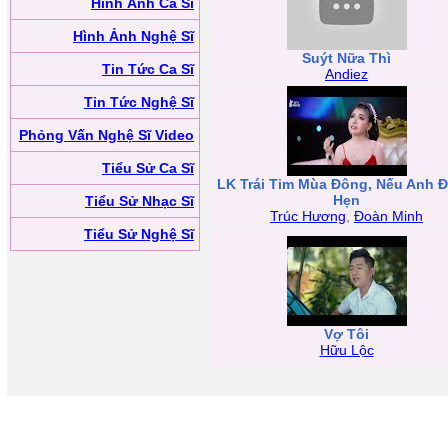
Hình Ảnh Ca Sĩ
Hình Ảnh Nghệ Sĩ
Suýt Nữa Thì
Tin Tức Ca Sĩ
Andiez
Tin Tức Nghệ Sĩ
Phỏng Vấn Nghệ Sĩ Video
Tiểu Sử Ca Sĩ
LK Trái Tim Mùa Đông, Nếu Anh 
Hẹn
Tiểu Sử Nhạc Sĩ
Trúc Hương
,
Đoàn Minh
Tiểu Sử Nghệ Sĩ
Vợ Tôi
Hữu Lộc