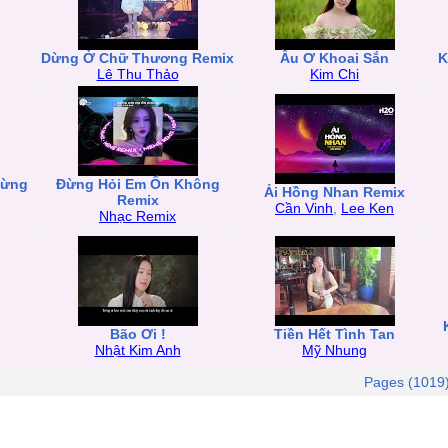
Dừng Ở Chữ Thương Remix
Ầu Ơ Khoai Sắn
K
Lê Thu Thảo
Kim Chi
Đừng
Đừng Hỏi Em Ổn Không
Ải Hồng Nhan Remix
Remix
Cần Vinh
,
Lee Ken
Nhạc Remix
Bão Ơi !
Tiền Hết Tình Tan
Nhật Kim Anh
Mỹ Nhung
Pages (1019