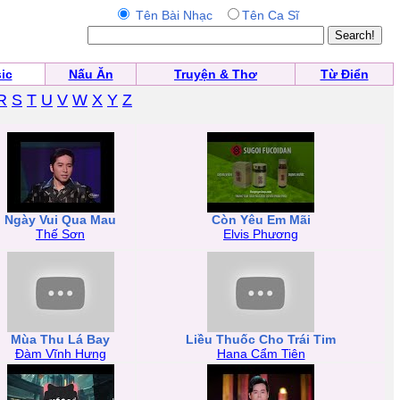
Tên Bài Nhạc
Tên Ca Sĩ
ic
Nấu Ăn
Truyện & Thơ
Từ Điển
R
S
T
U
V
W
X
Y
Z
Ngày Vui Qua Mau
Còn Yêu Em Mãi
Thế Sơn
Elvis Phương
Mùa Thu Lá Bay
Liều Thuốc Cho Trái Tim
Đàm Vĩnh Hưng
Hana Cẩm Tiên