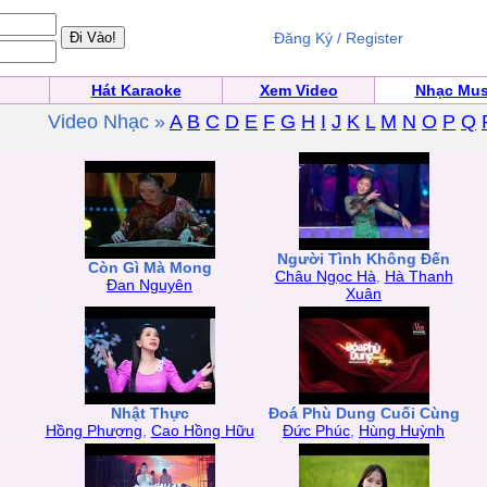
Đăng Ký / Register
Hát Karaoke
Xem Video
Nhạc Mus
Video Nhạc »
A
B
C
D
E
F
G
H
I
J
K
L
M
N
O
P
Q
Người Tình Không Đến
Còn Gì Mà Mong
Châu Ngọc Hà
,
Hà Thanh
Đan Nguyên
Xuân
Nhật Thực
Đoá Phù Dung Cuối Cùng
Hồng Phượng
,
Cao Hồng Hữu
Đức Phúc
,
Hùng Huỳnh