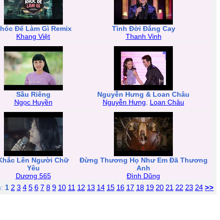
hóc Để Làm Gì Remix
Tình Đời Đắng Cay
Khang Việt
Thanh Vinh
Sầu Riêng
Nguyễn Hưng & Loan Châu
Ngọc Huyền
Nguyễn Hưng
,
Loan Châu
Khắc Lên Người Chữ
Đừng Thương Họ Như Em Đã Thương
Yêu
Anh
Dương 565
Đình Dũng
1
2
3
4
5
6
7
8
9
10
11
12
13
14
15
16
17
18
19
20
21
22
23
24
>>
):