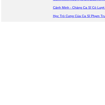
Cảnh Minh - Chàng Ca Sĩ Có Lượt 
Học Trò Cưng Của Ca Sĩ Phạm Tr