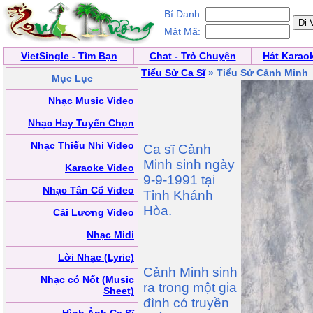
Bí Danh:
Mật Mã:
VietSingle - Tìm Bạn
Chat - Trò Chuyện
Hát Karao
Tiểu Sử Ca Sĩ
» Tiểu Sử Cảnh Minh
Mục Lục
Nhạc Music Video
Nhạc Hay Tuyển Chọn
Nhạc Thiếu Nhi Video
Ca sĩ Cảnh
Minh sinh ngày
Karaoke Video
9-9-1991 tại
Nhạc Tân Cổ Video
Tỉnh Khánh
Hòa.
Cải Lương Video
Nhạc Midi
Lời Nhạc (Lyric)
Cảnh Minh sinh
Nhạc có Nốt (Music
ra trong một gia
Sheet)
đình có truyền