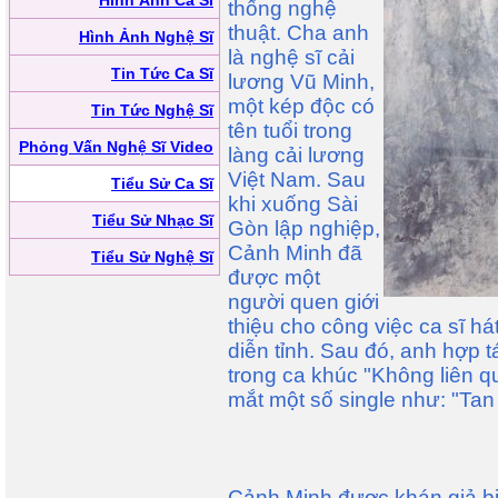
Hình Ảnh Ca Sĩ
thống nghệ
thuật. Cha anh
Hình Ảnh Nghệ Sĩ
là nghệ sĩ cải
Tin Tức Ca Sĩ
lương Vũ Minh,
một kép độc có
Tin Tức Nghệ Sĩ
tên tuổi trong
Phỏng Vấn Nghệ Sĩ Video
làng cải lương
Việt Nam. Sau
Tiểu Sử Ca Sĩ
khi xuống Sài
Tiểu Sử Nhạc Sĩ
Gòn lập nghiệp,
Cảnh Minh đã
Tiểu Sử Nghệ Sĩ
được một
người quen giới
thiệu cho công việc ca sĩ há
diễn tỉnh. Sau đó, anh hợp 
trong ca khúc "Không liên 
mắt một số single như: "Tan
Cảnh Minh được khán giả bi