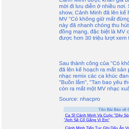
mời đi lưu diễn ở nhiều nơi.
show, Cảnh Minh đã lên kế 
MV "Có không giữ mất đừng 
này đã nhanh chóng thu hút
đồng mạng, đặc biệt là MV c
được hơn 30 triệu lượt xem 
Sau thành công của "Có kh
đã lên kế hoạch ra mắt sản
nhạc remix các ca khúc đan
"Buồn lắm", "Tan bao yêu t
còn ra mắt một MV nhạc xuâ
Source: nhacpro
Tên Bài Báo về 
Ca Sĩ Cảnh Minh Và Cuộc "Dậy Só
"Anh Sẽ Cố Gắng Vì Em"
Cảnh Minh Tiếp Tục Ghi Dấu Ấn V