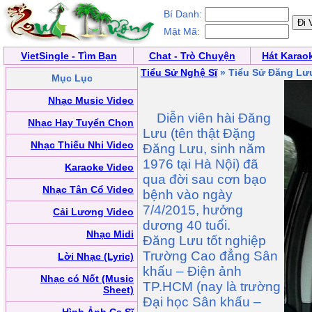
Bí Danh:
Mật Mã:
VietSingle - Tìm Bạn
Chat - Trò Chuyện
Hát Karao
Tiểu Sử Nghệ Sĩ
» Tiểu Sử Đăng Lư
Mục Lục
Nhạc Music Video
Diễn viên hài Đăng
Nhạc Hay Tuyển Chọn
Lưu (tên thật Đặng
Nhạc Thiếu Nhi Video
Đăng Lưu, sinh năm
1976 tại Hà Nội) đã
Karaoke Video
qua đời sau cơn bạo
Nhạc Tân Cổ Video
bệnh vào ngày
7/4/2015, hưởng
Cải Lương Video
dương 40 tuổi.
Nhạc Midi
Đăng Lưu tốt nghiệp
Trường Cao đẳng Sân
Lời Nhạc (Lyric)
khấu – Điện ảnh
Nhạc có Nốt (Music
TP.HCM (nay là trường
Sheet)
Đại học Sân khấu –