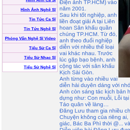
Hình Ảnh Ca Sĩ
Điện ảnh TP.HCM) vào
năm 2001.
Hình Ảnh Nghệ Sĩ
Sau khi tốt nghiệp, anh
Tin Tức Ca Sĩ
liền đoạt giải A tại Liên
hoan Sân khấu quần
Tin Tức Nghệ Sĩ
chúng TP.HCM. Từ đó,
Phỏng Vấn Nghệ Sĩ Video
anh theo đuổi nghiệp
diễn với nhiều thể loại
Tiểu Sử Ca Sĩ
vai khác nhau. Trước
Tiểu Sử Nhạc Sĩ
lúc gặp bạo bệnh, anh
cộng tác với sân khấu
Tiểu Sử Nghệ Sĩ
Kịch Sài Gòn.
Anh từng vào nhiều vai
diễn hài duyên dáng với nh
Anh còn sáng tác kịch bản h
dựng như: Con muỗi, Lỗi tại
Táo quân về làng…
Đăng Lưu tham gia nhiều ch
Chuyện không của riêng ai, 
giác, Bác Ba Phì thời @... v
Diễn viên hài Đăng Lưu được